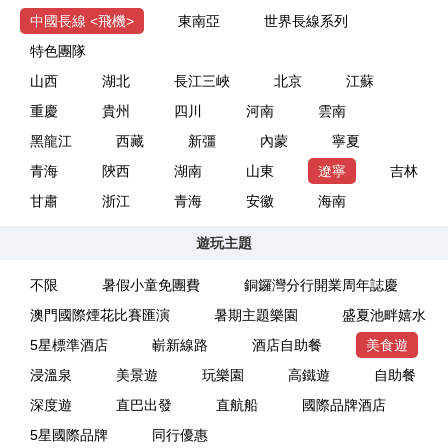
中國長線 <飛機>
東南亞
世界長線系列
特色團隊
山西
湖北
長江三峽
北京
江蘇
重慶
貴州
四川
河南
雲南
黑龍江
西藏
新彊
內蒙
寧夏
青海
陝西
湖南
山東
遼寧
吉林
甘肅
浙江
青海
安徽
海南
遊玩主題
不限
暑假小童免團費
銅鑼灣分行開業周年誌慶
澳門國際煙花比賽匯演
暑期主題樂園
盛夏池畔嬉水
5星標準酒店
嶄新線路
酒店自助餐
美食遊
浸溫泉
美景遊
玩樂園
高鐵遊
自助餐
深度遊
直巴出發
直航船
國際品牌酒店
5星國際品牌
同行優惠