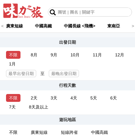
<
廣東短線
中國高鐵
中國長線 <飛機>
東南亞
>
出發日期
不限
8月
9月
10月
11月
12月
1月
至
行程天數
不限
2天
3天
4天
5天
6天
7天
8天及以上
遊玩地區
不限
廣東短線
短線跨省
中國高鐵