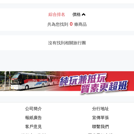
綜合排名
價格
0
共為您找到
條商品
沒有找到相關旅行團
公司簡介
分行地址
報紙廣告
宣傳單張
客戶意見
聯繫我們