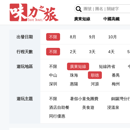
廣東短線
中國高鐵
出發日期
不限
8月
9月
10月
行程天數
不限
2天
3天
4天
遊玩地區
不限
廣東短線
短線跨省
中山
珠海
順德
番禺
深圳
惠陽
河源
梅州
遊玩主題
不限
暑假小童免團費
銅鑼灣分
酒店自助餐
美食遊
浸溫泉
同行優惠