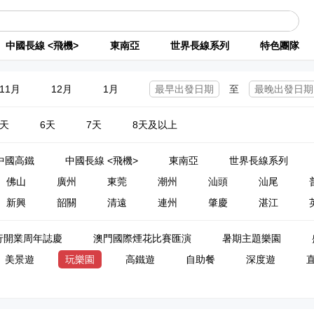
中國長線 <飛機>
東南亞
世界長線系列
特色團隊
11月
12月
1月
至
5天
6天
7天
8天及以上
中國高鐵
中國長線 <飛機>
東南亞
世界長線系列
佛山
廣州
東莞
潮州
汕頭
汕尾
新興
韶關
清遠
連州
肇慶
湛江
行開業周年誌慶
澳門國際煙花比賽匯演
暑期主題樂園
美景遊
玩樂園
高鐵遊
自助餐
深度遊