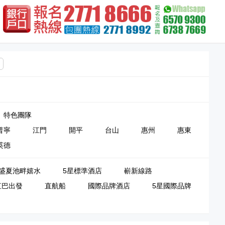
特色團隊
普寧
江門
開平
台山
惠州
惠東
英德
盛夏池畔嬉水
5星標準酒店
嶄新線路
直巴出發
直航船
國際品牌酒店
5星國際品牌