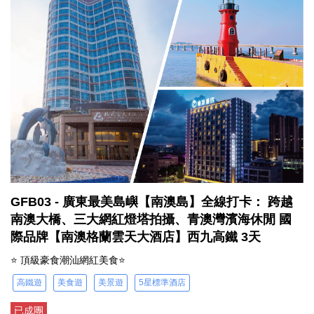
GFB03 - 廣東最美島嶼【南澳島】全線打卡： 跨越
南澳大橋、三大網紅燈塔拍攝、青澳灣濱海休閒 國
際品牌【南澳格蘭雲天大酒店】西九高鐵 3天
⭐ 頂級豪食潮汕網紅美食⭐
高鐵遊
美食遊
美景遊
5星標準酒店
已成團