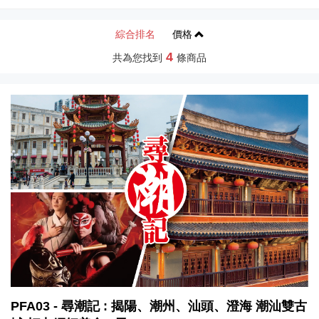
綜合排名
價格
4
共為您找到
條商品
PFA03 - 尋潮記 : 揭陽、潮州、汕頭、澄海 潮汕雙古