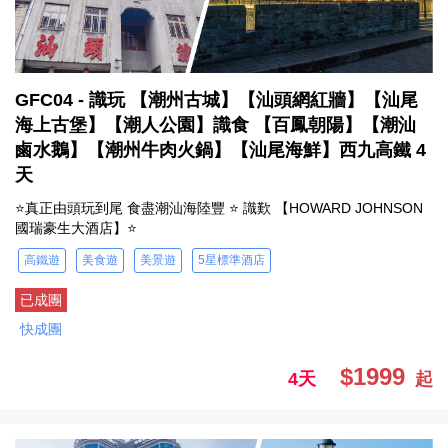
GFC04 - 識玩 【潮州古城】【汕頭網紅牆】【汕尾
海上古堡】【潮人公園】識食 【百鳳朝陽】【潮汕
鹵水鵝】【潮州牛肉火鍋】【汕尾海鮮】西九高鐵 4
天
⭐真正由頭玩到尾 食盡潮汕海陸豐 ⭐ 識歎 【HOWARD JOHNSON
國瑞豪生大酒店】⭐
高鐵遊
美食遊
美景遊
5星標準酒店
已成團
快成團
$1999
4天
起