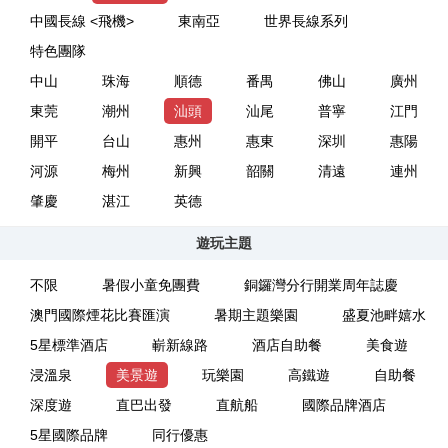
中國長線 <飛機>
東南亞
世界長線系列
特色團隊
中山
珠海
順德
番禺
佛山
廣州
東莞
潮州
汕頭
汕尾
普寧
江門
開平
台山
惠州
惠東
深圳
惠陽
河源
梅州
新興
韶關
清遠
連州
肇慶
湛江
英德
遊玩主題
不限
暑假小童免團費
銅鑼灣分行開業周年誌慶
澳門國際煙花比賽匯演
暑期主題樂園
盛夏池畔嬉水
5星標準酒店
嶄新線路
酒店自助餐
美食遊
浸溫泉
美景遊
玩樂園
高鐵遊
自助餐
深度遊
直巴出發
直航船
國際品牌酒店
5星國際品牌
同行優惠