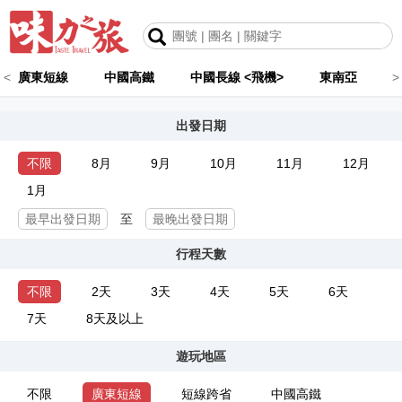
<
廣東短線
中國高鐵
中國長線 <飛機>
東南亞
>
出發日期
不限
8月
9月
10月
11月
12月
1月
至
行程天數
不限
2天
3天
4天
5天
6天
7天
8天及以上
遊玩地區
不限
廣東短線
短線跨省
中國高鐵