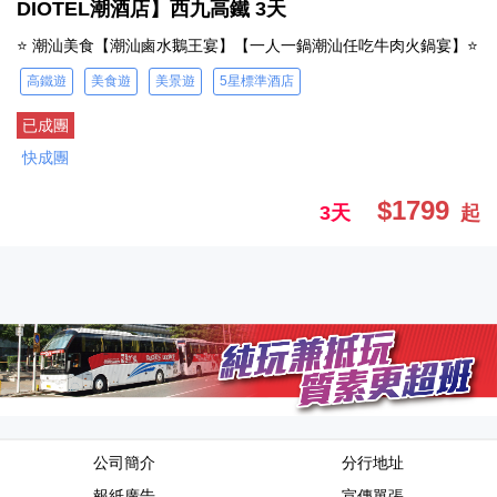
DIOTEL潮酒店】西九高鐵 3天
⭐ 潮汕美食【潮汕鹵水鵝王宴】【一人一鍋潮汕任吃牛肉火鍋宴】⭐
高鐵遊
美食遊
美景遊
5星標準酒店
已成團
快成團
$1799
3天
起
公司簡介
分行地址
報紙廣告
宣傳單張