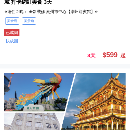
城 打卡網紅美食 3天
⭐連住２晚： 全新裝修 潮州市中心【潮州迎賓館】⭐
美食遊
美景遊
已成團
快成團
$599
3天
起