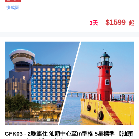
快成團
$1599
3天
起
GFK03 - 2晚連住 汕頭中心至In型格 5星標準 【汕頭