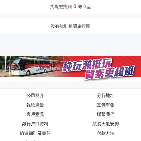
0
共為您找到
條商品
沒有找到相關旅行團
公司簡介
分行地址
報紙廣告
宣傳單張
客戶意見
聯繫我們
銀行户口資料
惡劣天氣安排
旅遊細則及責任
付款方法