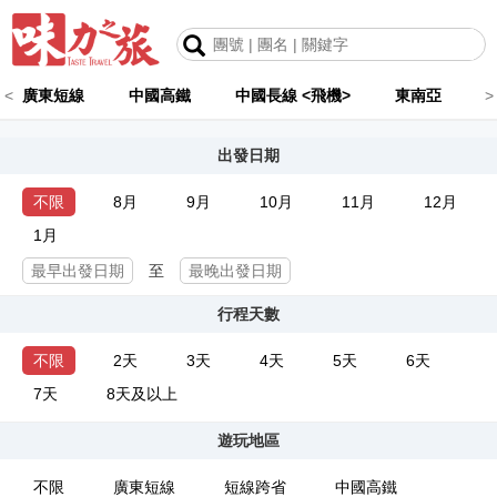
<
廣東短線
中國高鐵
中國長線 <飛機>
東南亞
>
出發日期
不限
8月
9月
10月
11月
12月
1月
至
行程天數
不限
2天
3天
4天
5天
6天
7天
8天及以上
遊玩地區
不限
廣東短線
短線跨省
中國高鐵