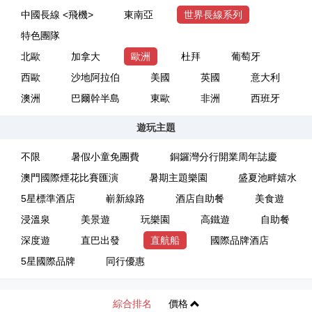
中國長線 <飛機>
東南亞
世界長線系列
特色團隊
北歐
加拿大
歐洲
杜拜
葡萄牙
西歐
沙地阿拉伯
美國
英國
意大利
澳洲
巴爾幹半島
東歐
非洲
西班牙
遊玩主題
不限
暑假小童免團費
銅鑼灣分行開業周年誌慶
澳門國際煙花比賽匯演
暑期主題樂園
盛夏池畔嬉水
5星標準酒店
嶄新線路
酒店自助餐
美食遊
浸溫泉
美景遊
玩樂園
高鐵遊
自助餐
深度遊
直巴出發
直航船
國際品牌酒店
5星國際品牌
同行優惠
綜合排名
價格