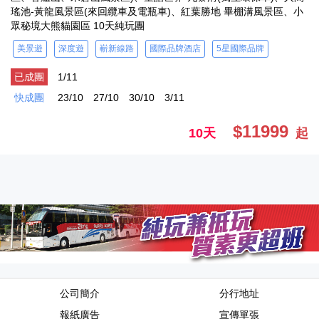
瑤池-黃龍風景區(來回纜車及電瓶車)、紅葉勝地 畢棚溝風景區、小
眾秘境大熊貓園區 10天純玩團
美景遊
深度遊
嶄新線路
國際品牌酒店
5星國際品牌
已成團
1/11
快成團
23/10
27/10
30/10
3/11
$11999
10天
起
公司簡介
分行地址
報紙廣告
宣傳單張