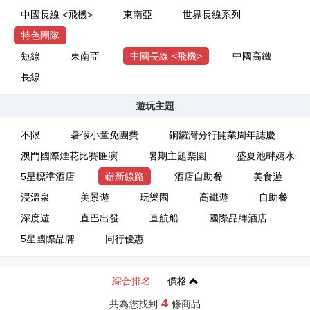
中國長線 <飛機>
東南亞
世界長線系列
特色團隊
短線
東南亞
中國長線 <飛機>
中國高鐵
長線
遊玩主題
不限
暑假小童免團費
銅鑼灣分行開業周年誌慶
澳門國際煙花比賽匯演
暑期主題樂園
盛夏池畔嬉水
5星標準酒店
嶄新線路
酒店自助餐
美食遊
浸溫泉
美景遊
玩樂園
高鐵遊
自助餐
深度遊
直巴出發
直航船
國際品牌酒店
5星國際品牌
同行優惠
綜合排名
價格
4
共為您找到
條商品