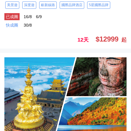
美景遊
深度遊
嶄新線路
國際品牌酒店
5星國際品牌
已成團
16/8
6/9
快成團
30/8
$12999
12天
起