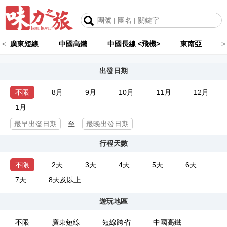
<
廣東短線
中國高鐵
中國長線 <飛機>
東南亞
>
出發日期
不限
8月
9月
10月
11月
12月
1月
至
行程天數
不限
2天
3天
4天
5天
6天
7天
8天及以上
遊玩地區
不限
廣東短線
短線跨省
中國高鐵