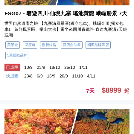
FSG07 - 奢遊四川-仙境九寨 瑤池黃龍 峨嵋勝景 7天
世界自然遺產之旅-【九寨溝風景區(獨立包車)、峨嵋金頂(獨立包
車)、黃龍風景區、樂山大佛】乘坐來回川青鐵路-直達九寨溝7天純
玩團
美景遊
深度遊
嶄新線路
酒店自助餐
國際品牌酒店
5星國際品牌
已成團
13/9
23/9
18/10
25/10
1/11
快成團
23/8
6/9
16/9
20/9
11/10
4/11
$8999
7天
起