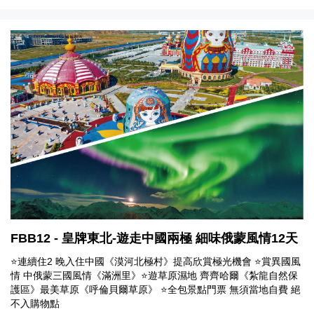
FBB12 - 皇牌東北-遊走中國兩極 細味俄蒙風情12天
⭐連續住2 晚入住中國《漠河北極村》提高欣賞極光機會 ⭐賞異國風
情 中俄蒙三國風情《滿洲里》⭐遊草原濕地 齊齊哈爾《紮龍自然保
護區》最美草原《呼倫貝爾草原》 ⭐全包景點門票 無須當地自費 絕
不入購物點