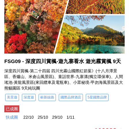
FSG09 - 深度四川賞楓-遊九寨看水 遊光霧賞楓 9天
深度四川賞楓-第二十四屆 四川光霧山國際紅節葉》(十八月潭景
區、香爐山、米倉山風景區)、童話世界-九寨溝(獨立環保車)、人間
瑤池-黃龍風景區(來回纜車及電瓶車)、小眾秘境-甲勿海風景區及大
熊貓園區 9天純玩團
美景遊
深度遊
嶄新線路
國際品牌酒店
5星國際品牌
已成團
快成團
22/10
25/10
29/10
1/11