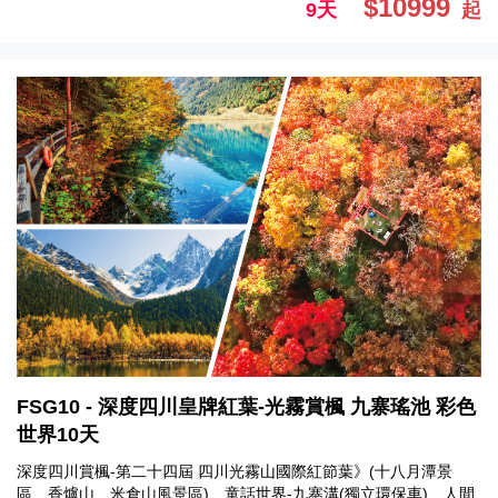
$10999
9天
起
FSG10 - 深度四川皇牌紅葉-光霧賞楓 九寨瑤池 彩色
世界10天
深度四川賞楓-第二十四屆 四川光霧山國際紅節葉》(十八月潭景
區、香爐山、米倉山風景區)、童話世界-九寨溝(獨立環保車)、人間