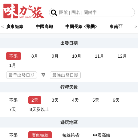
<
廣東短線
中國高鐵
中國長線 <飛機>
東南亞
>
出發日期
不限
8月
9月
10月
11月
12月
1月
至
行程天數
不限
2天
3天
4天
5天
6天
7天
8天及以上
遊玩地區
不限
廣東短線
短線跨省
中國高鐵