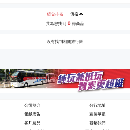
綜合排名
價格
0
共為您找到
條商品
沒有找到相關旅行團
公司簡介
分行地址
報紙廣告
宣傳單張
客戶意見
聯繫我們