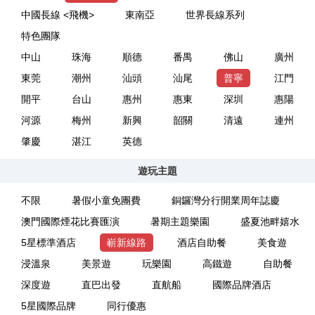
中國長線 <飛機>
東南亞
世界長線系列
特色團隊
中山
珠海
順德
番禺
佛山
廣州
東莞
潮州
汕頭
汕尾
普寧
江門
開平
台山
惠州
惠東
深圳
惠陽
河源
梅州
新興
韶關
清遠
連州
肇慶
湛江
英德
遊玩主題
不限
暑假小童免團費
銅鑼灣分行開業周年誌慶
澳門國際煙花比賽匯演
暑期主題樂園
盛夏池畔嬉水
5星標準酒店
嶄新線路
酒店自助餐
美食遊
浸溫泉
美景遊
玩樂園
高鐵遊
自助餐
深度遊
直巴出發
直航船
國際品牌酒店
5星國際品牌
同行優惠