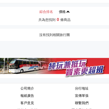
綜合排名
價格
0
共為您找到
條商品
沒有找到相關旅行團
公司簡介
分行地址
報紙廣告
宣傳單張
客戶意見
聯繫我們