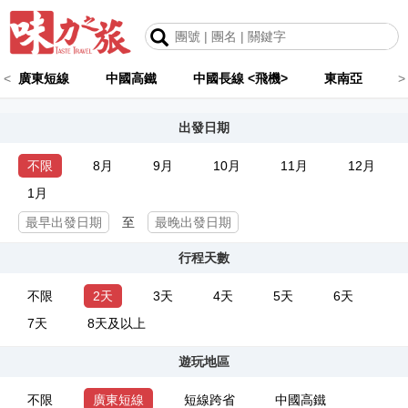
<
廣東短線
中國高鐵
中國長線 <飛機>
東南亞
>
出發日期
不限
8月
9月
10月
11月
12月
1月
至
行程天數
不限
2天
3天
4天
5天
6天
7天
8天及以上
遊玩地區
不限
廣東短線
短線跨省
中國高鐵