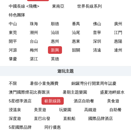
中國長線 <飛機>
東南亞
世界長線系列
特色團隊
中山
珠海
順德
番禺
佛山
廣州
東莞
潮州
汕頭
汕尾
普寧
江門
開平
台山
惠州
惠東
深圳
惠陽
河源
梅州
新興
韶關
清遠
連州
肇慶
湛江
英德
遊玩主題
不限
暑假小童免團費
銅鑼灣分行開業周年誌慶
澳門國際煙花比賽匯演
暑期主題樂園
盛夏池畔嬉水
5星標準酒店
嶄新線路
酒店自助餐
美食遊
浸溫泉
美景遊
玩樂園
高鐵遊
自助餐
深度遊
直巴出發
直航船
國際品牌酒店
5星國際品牌
同行優惠