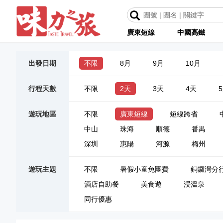
廣東短線
中國高鐵
出發日期
不限
8月
9月
10月
行程天數
不限
2天
3天
4天
遊玩地區
不限
廣東短線
短線跨省
中山
珠海
順德
番禺
深圳
惠陽
河源
梅州
遊玩主題
不限
暑假小童免團費
銅鑼灣分
酒店自助餐
美食遊
浸溫泉
同行優惠