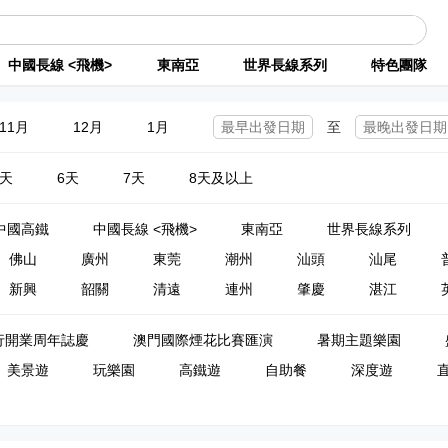
中國長線 <飛機>
東南亞
世界長線系列
特色團隊
11月
12月
1月
至
5天
6天
7天
8天及以上
中國高鐵
中國長線 <飛機>
東南亞
世界長線系列
佛山
廣州
東莞
潮州
汕頭
汕尾
新興
韶關
清遠
連州
肇慶
湛江
行開業周年誌慶
澳門國際煙花比賽匯演
暑期主題樂園
美景遊
玩樂園
高鐵遊
自助餐
深度遊