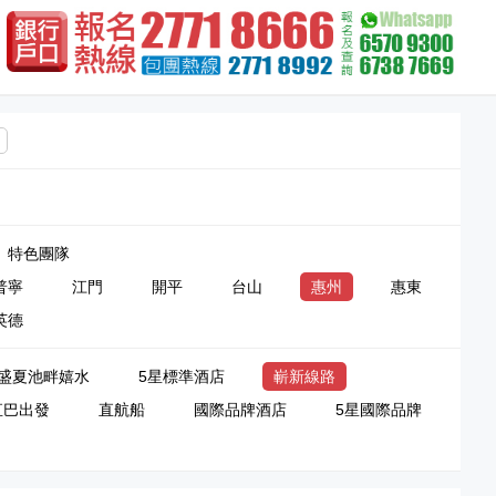
特色團隊
普寧
江門
開平
台山
惠州
惠東
英德
盛夏池畔嬉水
5星標準酒店
嶄新線路
直巴出發
直航船
國際品牌酒店
5星國際品牌