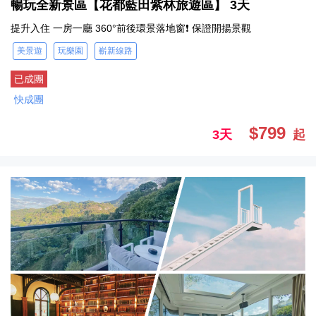
暢玩全新景區【花都藍田紫林旅遊區】 3天
提升入住 一房一廳 360°前後環景落地窗❗ 保證開揚景觀
美景遊
玩樂園
嶄新線路
已成團
快成團
$799
3天
起