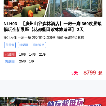
NLH03 - 【廣州山谷森林酒店】一房一廳 360度景觀
暢玩全新景區【花都藍田紫林旅遊區】 3天
提升入住 一房一廳 360°前後環景落地窗❗ 保證開揚景觀
美景遊
玩樂園
嶄新線路
已成團
10/8
14/8
21/9
快成團
25/8
1/9
$799
3天
起