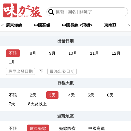
<
廣東短線
中國高鐵
中國長線 <飛機>
東南亞
>
出發日期
不限
8月
9月
10月
11月
12月
1月
至
行程天數
不限
2天
3天
4天
5天
6天
7天
8天及以上
遊玩地區
不限
廣東短線
短線跨省
中國高鐵