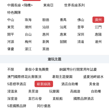
中國長線 <飛機>
東南亞
世界長線系列
特色團隊
中山
珠海
順德
番禺
佛山
廣州
東莞
潮州
汕頭
汕尾
普寧
江門
開平
台山
惠州
惠東
深圳
惠陽
河源
梅州
新興
韶關
清遠
連州
肇慶
湛江
英德
遊玩主題
不限
暑假小童免團費
銅鑼灣分行開業周年誌慶
澳門國際煙花比賽匯演
暑期主題樂園
盛夏池畔嬉水
5星標準酒店
嶄新線路
酒店自助餐
美食遊
浸溫泉
美景遊
玩樂園
高鐵遊
自助餐
深度遊
直巴出發
直航船
國際品牌酒店
5星國際品牌
同行優惠