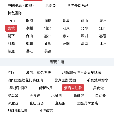
中國長線 <飛機>
東南亞
世界長線系列
特色團隊
中山
珠海
順德
番禺
佛山
廣州
東莞
潮州
汕頭
汕尾
普寧
江門
開平
台山
惠州
惠東
深圳
惠陽
河源
梅州
新興
韶關
清遠
連州
肇慶
湛江
英德
遊玩主題
不限
暑假小童免團費
銅鑼灣分行開業周年誌慶
澳門國際煙花比賽匯演
暑期主題樂園
盛夏池畔嬉水
5星標準酒店
嶄新線路
酒店自助餐
美食遊
浸溫泉
美景遊
玩樂園
高鐵遊
自助餐
深度遊
直巴出發
直航船
國際品牌酒店
5星國際品牌
同行優惠