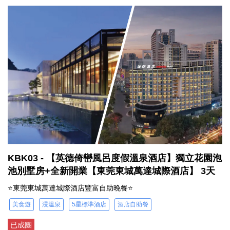
KBK03 - 【英德倚巒風呂度假溫泉酒店】獨立花園泡
池別墅房+全新開業【東莞東城萬達城際酒店】 3天
⭐東莞東城萬達城際酒店豐富自助晚餐⭐
美食遊
浸溫泉
5星標準酒店
酒店自助餐
已成團