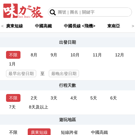
<
廣東短線
中國高鐵
中國長線 <飛機>
東南亞
>
出發日期
不限
8月
9月
10月
11月
12月
1月
至
行程天數
不限
2天
3天
4天
5天
6天
7天
8天及以上
遊玩地區
不限
廣東短線
短線跨省
中國高鐵