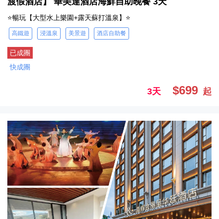
渡假酒店】 華美達酒店海鮮自助晚餐 3天
⭐暢玩【大型水上樂園+露天蘇打溫泉】⭐
高鐵遊
浸溫泉
美景遊
酒店自助餐
已成團
快成團
$699
3天
起