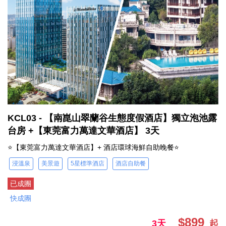
KCL03 - 【南崑山翠蘭谷生態度假酒店】獨立泡池露
台房 +【東莞富力萬達文華酒店】 3天
⭐【東莞富力萬達文華酒店】+ 酒店環球海鮮自助晚餐⭐
浸溫泉
美景遊
5星標準酒店
酒店自助餐
已成團
快成團
$899
3天
起