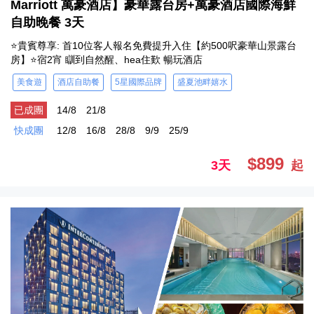
Marriott 萬豪酒店】豪華露台房+萬豪酒店國際海鮮
自助晚餐 3天
⭐貴賓尊享: 首10位客人報名免費提升入住【約500呎豪華山景露台
房】⭐宿2宵 瞓到自然醒、hea住歎 暢玩酒店
美食遊
酒店自助餐
5星國際品牌
盛夏池畔嬉水
已成團
14/8
21/8
快成團
12/8
16/8
28/8
9/9
25/9
$899
3天
起