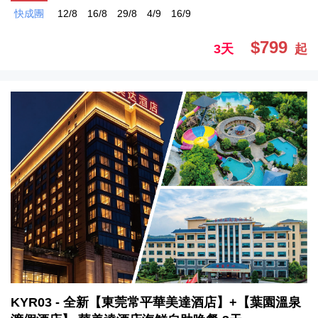
快成團
12/8
16/8
29/8
4/9
16/9
$799
3天
起
KYR03 - 全新【東莞常平華美達酒店】+【葉園溫泉