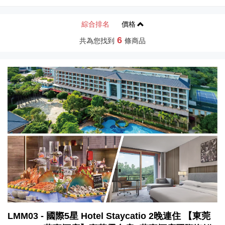
綜合排名
價格
6
共為您找到
條商品
LMM03 - 國際5星 Hotel Staycatio 2晚連住 【東莞