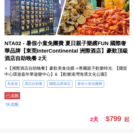
NTA02 - 暑假小童免團費 夏日親子樂繽FUN 國際奢
華品牌【東莞InterContinental 洲際酒店】豪歎頂級
酒店自助晚餐 2天
⭐【洲際酒店自助晚餐】豪歎美食佳餚 ⭐專屬親子歡樂時光: 【國貿
中心環遊嘉年華遊樂中心】& 【歡樂港灣海濱文化公園】
美食遊
酒店自助餐
國際品牌酒店
暑假小童免團費
已成團
快成團
$799
2天
起