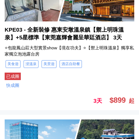
KPE03 - 全新裝修 惠東安墩溫泉鎮【禦上明珠溫
泉】+5星標準【東莞嘉輝會麗呈華廷酒店】 3天
⭐包龍鳳山莊大型實景show【境在功夫】⭐【禦上明珠溫泉】獨享私
家獨立泡池露台房
美食遊
浸溫泉
美景遊
酒店自助餐
已成團
快成團
$899
3天
起