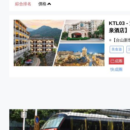
綜合排名
價格
KTL0
泉酒店】
⭐【台山新
美食遊
已成團
快成團