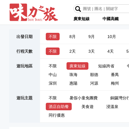
廣東短線
中國高鐵
出發日期
不限
8月
9月
10月
行程天數
不限
2天
3天
4天
遊玩地區
不限
廣東短線
短線跨省
中山
珠海
順德
番禺
深圳
惠陽
河源
梅州
遊玩主題
不限
暑假小童免團費
銅鑼灣分
酒店自助餐
美食遊
浸溫泉
同行優惠