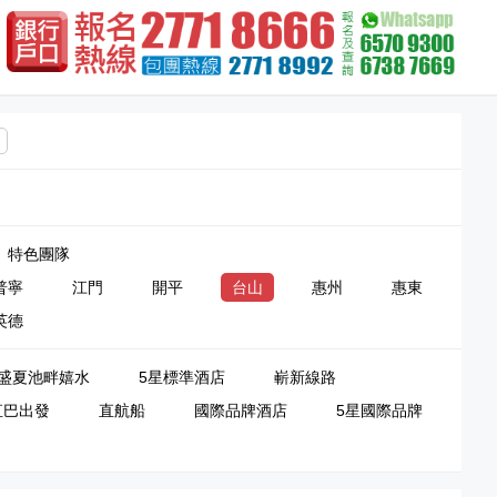
特色團隊
普寧
江門
開平
台山
惠州
惠東
英德
盛夏池畔嬉水
5星標準酒店
嶄新線路
直巴出發
直航船
國際品牌酒店
5星國際品牌