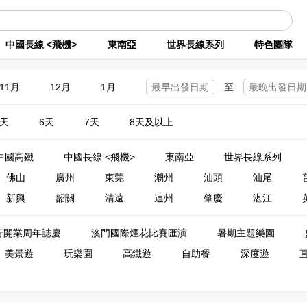
中國長線 <飛機>
東南亞
世界長線系列
特色團隊
11月
12月
1月
至
5天
6天
7天
8天及以上
中國高鐵
中國長線 <飛機>
東南亞
世界長線系列
佛山
廣州
東莞
潮州
汕頭
汕尾
新興
韶關
清遠
連州
肇慶
湛江
行開業周年誌慶
澳門國際煙花比賽匯演
暑期主題樂園
美景遊
玩樂園
高鐵遊
自助餐
深度遊