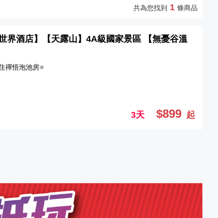
1
共為您找到
條商品
山新世界酒店】【天露山】4A級國家景區 【無憂谷溫
住禪悟泡池房⭐
$899
3天
起