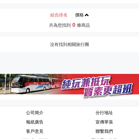
綜合排名
價格
0
共為您找到
條商品
沒有找到相關旅行團
公司簡介
分行地址
報紙廣告
宣傳單張
客戶意見
聯繫我們