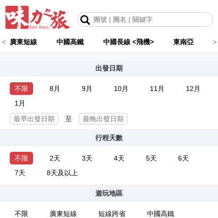
<
廣東短線
中國高鐵
中國長線 <飛機>
東南亞
>
出發日期
不限
8月
9月
10月
11月
12月
1月
至
行程天數
不限
2天
3天
4天
5天
6天
7天
8天及以上
遊玩地區
不限
廣東短線
短線跨省
中國高鐵