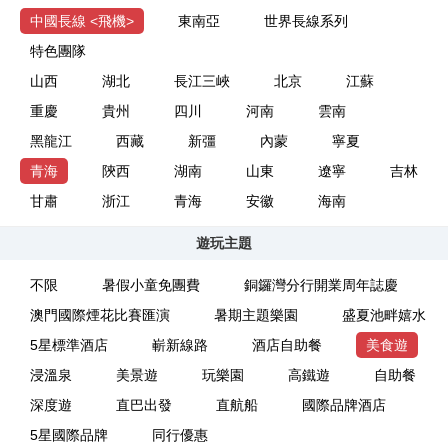
中國長線 <飛機>
東南亞
世界長線系列
特色團隊
山西
湖北
長江三峽
北京
江蘇
重慶
貴州
四川
河南
雲南
黑龍江
西藏
新彊
內蒙
寧夏
青海
陝西
湖南
山東
遼寧
吉林
甘肅
浙江
青海
安徽
海南
遊玩主題
不限
暑假小童免團費
銅鑼灣分行開業周年誌慶
澳門國際煙花比賽匯演
暑期主題樂園
盛夏池畔嬉水
5星標準酒店
嶄新線路
酒店自助餐
美食遊
浸溫泉
美景遊
玩樂園
高鐵遊
自助餐
深度遊
直巴出發
直航船
國際品牌酒店
5星國際品牌
同行優惠