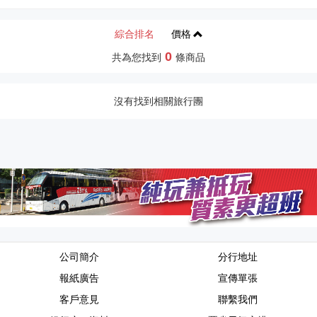
綜合排名
價格
0
共為您找到
條商品
沒有找到相關旅行團
公司簡介
分行地址
報紙廣告
宣傳單張
客戶意見
聯繫我們