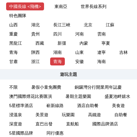
中國長線 <飛機>
東南亞
世界長線系列
特色團隊
山西
湖北
長江三峽
北京
江蘇
重慶
貴州
四川
河南
雲南
黑龍江
西藏
新彊
內蒙
寧夏
青海
陝西
湖南
山東
遼寧
吉林
甘肅
浙江
青海
安徽
海南
遊玩主題
不限
暑假小童免團費
銅鑼灣分行開業周年誌慶
澳門國際煙花比賽匯演
暑期主題樂園
盛夏池畔嬉水
5星標準酒店
嶄新線路
酒店自助餐
美食遊
浸溫泉
美景遊
玩樂園
高鐵遊
自助餐
深度遊
直巴出發
直航船
國際品牌酒店
5星國際品牌
同行優惠