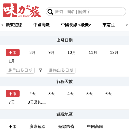
<
廣東短線
中國高鐵
中國長線 <飛機>
東南亞
>
出發日期
不限
8月
9月
10月
11月
12月
1月
至
行程天數
不限
2天
3天
4天
5天
6天
7天
8天及以上
遊玩地區
不限
廣東短線
短線跨省
中國高鐵