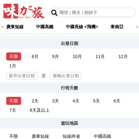
<
廣東短線
中國高鐵
中國長線 <飛機>
東南亞
>
出發日期
不限
8月
9月
10月
11月
12月
1月
至
行程天數
不限
2天
3天
4天
5天
6天
7天
8天及以上
遊玩地區
不限
廣東短線
短線跨省
中國高鐵