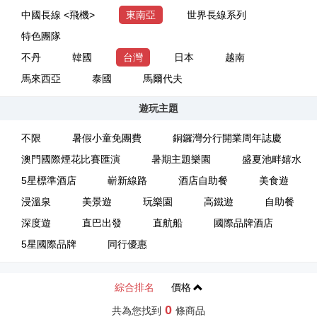
中國長線 <飛機>
東南亞
世界長線系列
特色團隊
不丹
韓國
台灣
日本
越南
馬來西亞
泰國
馬爾代夫
遊玩主題
不限
暑假小童免團費
銅鑼灣分行開業周年誌慶
澳門國際煙花比賽匯演
暑期主題樂園
盛夏池畔嬉水
5星標準酒店
嶄新線路
酒店自助餐
美食遊
浸溫泉
美景遊
玩樂園
高鐵遊
自助餐
深度遊
直巴出發
直航船
國際品牌酒店
5星國際品牌
同行優惠
綜合排名
價格
0
共為您找到
條商品