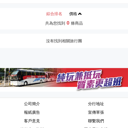
綜合排名
價格
0
共為您找到
條商品
沒有找到相關旅行團
公司簡介
分行地址
報紙廣告
宣傳單張
客戶意見
聯繫我們