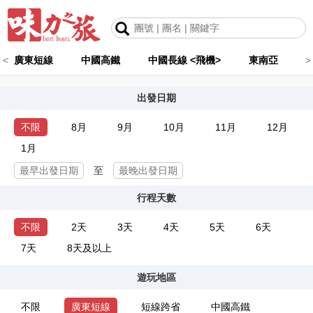
<
廣東短線
中國高鐵
中國長線 <飛機>
東南亞
>
出發日期
不限
8月
9月
10月
11月
12月
1月
至
行程天數
不限
2天
3天
4天
5天
6天
7天
8天及以上
遊玩地區
不限
廣東短線
短線跨省
中國高鐵