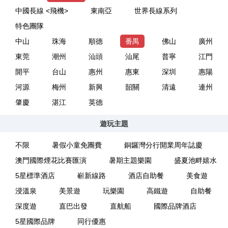
中國長線 <飛機>
東南亞
世界長線系列
特色團隊
中山
珠海
順德
番禺
佛山
廣州
東莞
潮州
汕頭
汕尾
普寧
江門
開平
台山
惠州
惠東
深圳
惠陽
河源
梅州
新興
韶關
清遠
連州
肇慶
湛江
英德
遊玩主題
不限
暑假小童免團費
銅鑼灣分行開業周年誌慶
澳門國際煙花比賽匯演
暑期主題樂園
盛夏池畔嬉水
5星標準酒店
嶄新線路
酒店自助餐
美食遊
浸溫泉
美景遊
玩樂園
高鐵遊
自助餐
深度遊
直巴出發
直航船
國際品牌酒店
5星國際品牌
同行優惠