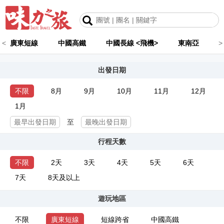
<
廣東短線
中國高鐵
中國長線 <飛機>
東南亞
>
出發日期
不限
8月
9月
10月
11月
12月
1月
至
行程天數
不限
2天
3天
4天
5天
6天
7天
8天及以上
遊玩地區
不限
廣東短線
短線跨省
中國高鐵