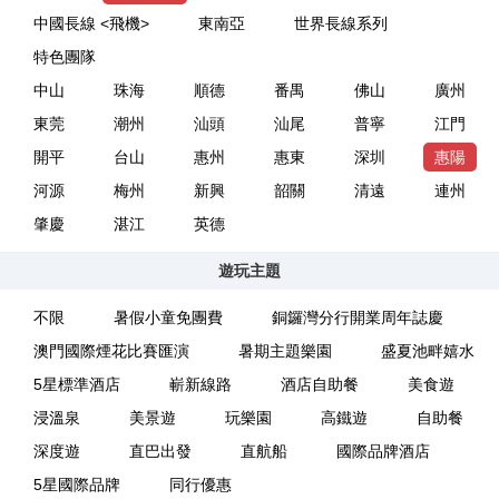
中國長線 <飛機>
東南亞
世界長線系列
特色團隊
中山
珠海
順德
番禺
佛山
廣州
東莞
潮州
汕頭
汕尾
普寧
江門
開平
台山
惠州
惠東
深圳
惠陽
河源
梅州
新興
韶關
清遠
連州
肇慶
湛江
英德
遊玩主題
不限
暑假小童免團費
銅鑼灣分行開業周年誌慶
澳門國際煙花比賽匯演
暑期主題樂園
盛夏池畔嬉水
5星標準酒店
嶄新線路
酒店自助餐
美食遊
浸溫泉
美景遊
玩樂園
高鐵遊
自助餐
深度遊
直巴出發
直航船
國際品牌酒店
5星國際品牌
同行優惠