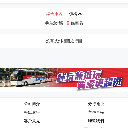
綜合排名
價格
0
共為您找到
條商品
沒有找到相關旅行團
公司簡介
分行地址
報紙廣告
宣傳單張
客戶意見
聯繫我們