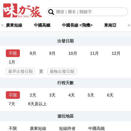
<
廣東短線
中國高鐵
中國長線 <飛機>
東南亞
>
出發日期
不限
8月
9月
10月
11月
12月
1月
至
行程天數
不限
2天
3天
4天
5天
6天
7天
8天及以上
遊玩地區
不限
廣東短線
短線跨省
中國高鐵