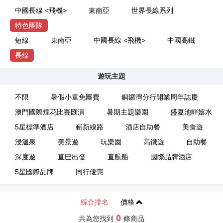
中國長線 <飛機>
東南亞
世界長線系列
特色團隊
短線
東南亞
中國長線 <飛機>
中國高鐵
長線
遊玩主題
不限
暑假小童免團費
銅鑼灣分行開業周年誌慶
澳門國際煙花比賽匯演
暑期主題樂園
盛夏池畔嬉水
5星標準酒店
嶄新線路
酒店自助餐
美食遊
浸溫泉
美景遊
玩樂園
高鐵遊
自助餐
深度遊
直巴出發
直航船
國際品牌酒店
5星國際品牌
同行優惠
綜合排名
價格
0
共為您找到
條商品