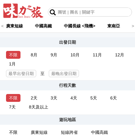
<
廣東短線
中國高鐵
中國長線 <飛機>
東南亞
>
出發日期
不限
8月
9月
10月
11月
12月
1月
至
行程天數
不限
2天
3天
4天
5天
6天
7天
8天及以上
遊玩地區
不限
廣東短線
短線跨省
中國高鐵