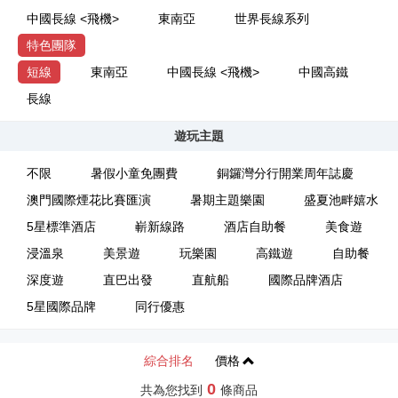
中國長線 <飛機>
東南亞
世界長線系列
特色團隊
短線
東南亞
中國長線 <飛機>
中國高鐵
長線
遊玩主題
不限
暑假小童免團費
銅鑼灣分行開業周年誌慶
澳門國際煙花比賽匯演
暑期主題樂園
盛夏池畔嬉水
5星標準酒店
嶄新線路
酒店自助餐
美食遊
浸溫泉
美景遊
玩樂園
高鐵遊
自助餐
深度遊
直巴出發
直航船
國際品牌酒店
5星國際品牌
同行優惠
綜合排名
價格
0
共為您找到
條商品