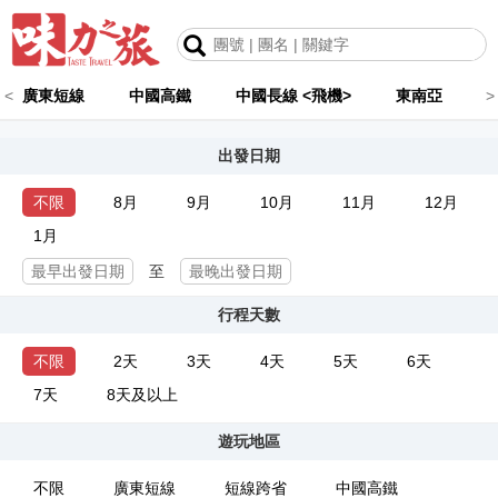
<
廣東短線
中國高鐵
中國長線 <飛機>
東南亞
>
出發日期
不限
8月
9月
10月
11月
12月
1月
至
行程天數
不限
2天
3天
4天
5天
6天
7天
8天及以上
遊玩地區
不限
廣東短線
短線跨省
中國高鐵