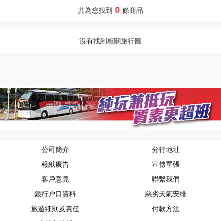
0
共為您找到
條商品
沒有找到相關旅行團
公司簡介
分行地址
報紙廣告
宣傳單張
客戶意見
聯繫我們
銀行户口資料
惡劣天氣安排
旅遊細則及責任
付款方法