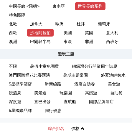
中國長線 <飛機>
東南亞
世界長線系列
特色團隊
北歐
加拿大
歐洲
杜拜
葡萄牙
西歐
沙地阿拉伯
美國
英國
意大利
澳洲
巴爾幹半島
東歐
非洲
西班牙
遊玩主題
不限
暑假小童免團費
銅鑼灣分行開業周年誌慶
澳門國際煙花比賽匯演
暑期主題樂園
盛夏池畔嬉水
5星標準酒店
嶄新線路
酒店自助餐
美食遊
浸溫泉
美景遊
玩樂園
高鐵遊
自助餐
深度遊
直巴出發
直航船
國際品牌酒店
5星國際品牌
同行優惠
綜合排名
價格