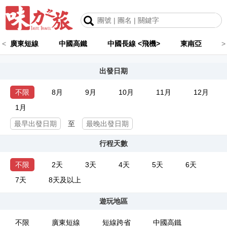
<
廣東短線
中國高鐵
中國長線 <飛機>
東南亞
>
出發日期
不限
8月
9月
10月
11月
12月
1月
至
行程天數
不限
2天
3天
4天
5天
6天
7天
8天及以上
遊玩地區
不限
廣東短線
短線跨省
中國高鐵