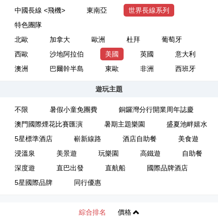
中國長線 <飛機>
東南亞
世界長線系列
特色團隊
北歐
加拿大
歐洲
杜拜
葡萄牙
西歐
沙地阿拉伯
美國
英國
意大利
澳洲
巴爾幹半島
東歐
非洲
西班牙
遊玩主題
不限
暑假小童免團費
銅鑼灣分行開業周年誌慶
澳門國際煙花比賽匯演
暑期主題樂園
盛夏池畔嬉水
5星標準酒店
嶄新線路
酒店自助餐
美食遊
浸溫泉
美景遊
玩樂園
高鐵遊
自助餐
深度遊
直巴出發
直航船
國際品牌酒店
5星國際品牌
同行優惠
綜合排名
價格