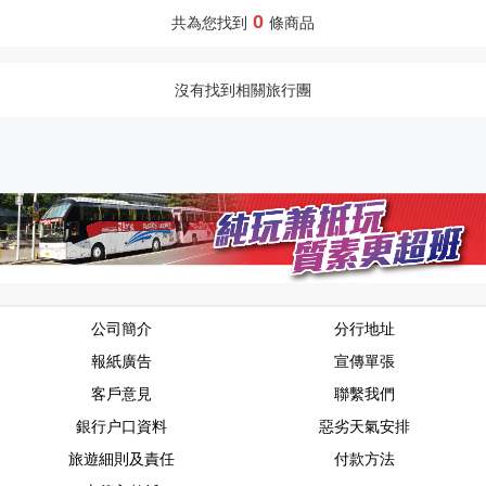
0
共為您找到
條商品
沒有找到相關旅行團
公司簡介
分行地址
報紙廣告
宣傳單張
客戶意見
聯繫我們
銀行户口資料
惡劣天氣安排
旅遊細則及責任
付款方法