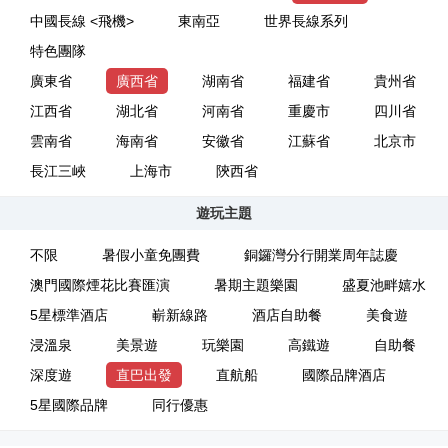
中國長線 <飛機>
東南亞
世界長線系列
特色團隊
廣東省
廣西省
湖南省
福建省
貴州省
江西省
湖北省
河南省
重慶市
四川省
雲南省
海南省
安徽省
江蘇省
北京市
長江三峽
上海市
陝西省
遊玩主題
不限
暑假小童免團費
銅鑼灣分行開業周年誌慶
澳門國際煙花比賽匯演
暑期主題樂園
盛夏池畔嬉水
5星標準酒店
嶄新線路
酒店自助餐
美食遊
浸溫泉
美景遊
玩樂園
高鐵遊
自助餐
深度遊
直巴出發
直航船
國際品牌酒店
5星國際品牌
同行優惠