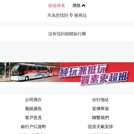
綜合排名
價格
0
共為您找到
條商品
沒有找到相關旅行團
公司簡介
分行地址
報紙廣告
宣傳單張
客戶意見
聯繫我們
銀行户口資料
惡劣天氣安排