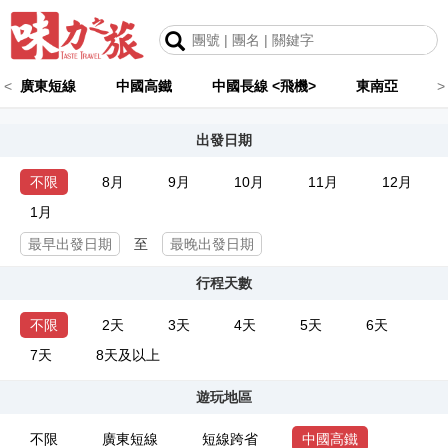
<
廣東短線
中國高鐵
中國長線 <飛機>
東南亞
>
出發日期
不限
8月
9月
10月
11月
12月
1月
至
行程天數
不限
2天
3天
4天
5天
6天
7天
8天及以上
遊玩地區
不限
廣東短線
短線跨省
中國高鐵