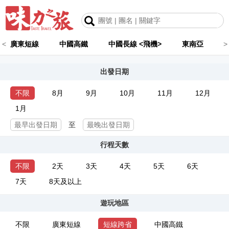
<
廣東短線
中國高鐵
中國長線 <飛機>
東南亞
>
出發日期
不限
8月
9月
10月
11月
12月
1月
至
行程天數
不限
2天
3天
4天
5天
6天
7天
8天及以上
遊玩地區
不限
廣東短線
短線跨省
中國高鐵