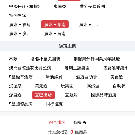
中國長線 <飛機>
東南亞
世界長線系列
特色團隊
廣東 + 福建
廣東 + 湖南
廣東 + 江西
廣東 + 廣西
廣東 + 海南
遊玩主題
不限
暑假小童免團費
銅鑼灣分行開業周年誌慶
澳門國際煙花比賽匯演
暑期主題樂園
盛夏池畔嬉水
5星標準酒店
嶄新線路
酒店自助餐
美食遊
浸溫泉
美景遊
玩樂園
高鐵遊
自助餐
深度遊
直巴出發
直航船
國際品牌酒店
5星國際品牌
同行優惠
綜合排名
價格
0
共為您找到
條商品