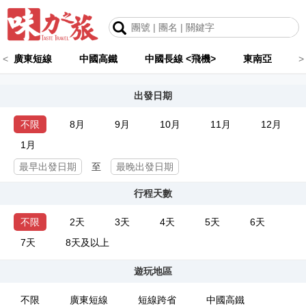
<
廣東短線
中國高鐵
中國長線 <飛機>
東南亞
>
出發日期
不限
8月
9月
10月
11月
12月
1月
至
行程天數
不限
2天
3天
4天
5天
6天
7天
8天及以上
遊玩地區
不限
廣東短線
短線跨省
中國高鐵