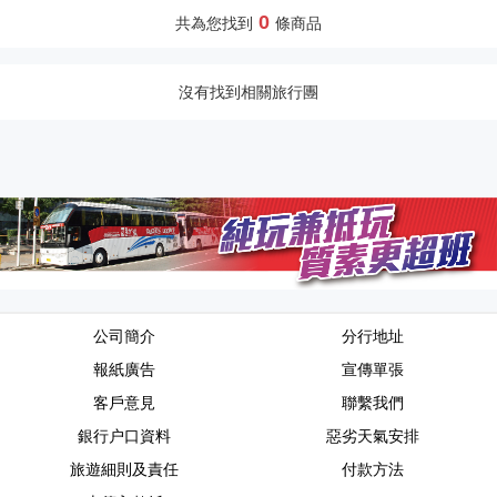
0
共為您找到
條商品
沒有找到相關旅行團
公司簡介
分行地址
報紙廣告
宣傳單張
客戶意見
聯繫我們
銀行户口資料
惡劣天氣安排
旅遊細則及責任
付款方法