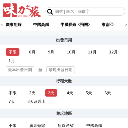
<
廣東短線
中國高鐵
中國長線 <飛機>
東南亞
>
出發日期
不限
8月
9月
10月
11月
12月
1月
至
行程天數
不限
2天
3天
4天
5天
6天
7天
8天及以上
遊玩地區
不限
廣東短線
短線跨省
中國高鐵