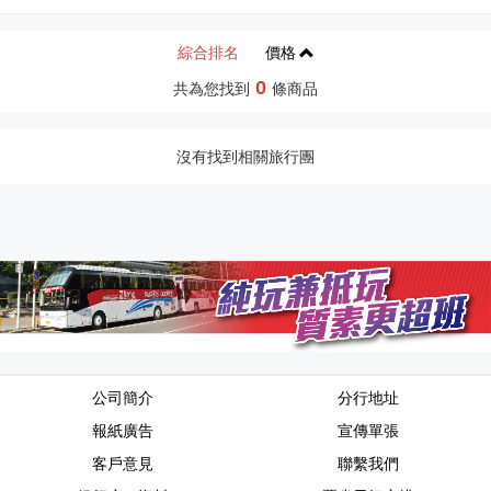
綜合排名
價格
0
共為您找到
條商品
沒有找到相關旅行團
公司簡介
分行地址
報紙廣告
宣傳單張
客戶意見
聯繫我們