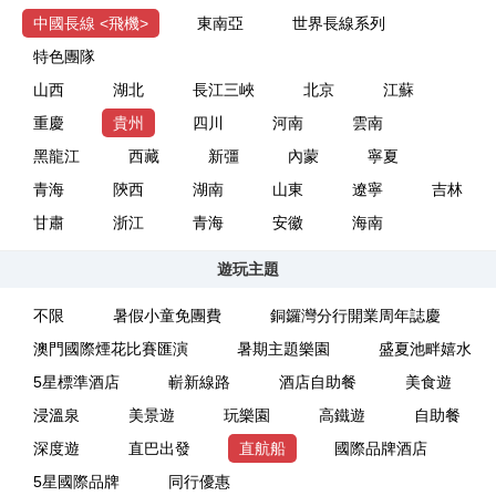
中國長線 <飛機>
東南亞
世界長線系列
特色團隊
山西
湖北
長江三峽
北京
江蘇
重慶
貴州
四川
河南
雲南
黑龍江
西藏
新彊
內蒙
寧夏
青海
陝西
湖南
山東
遼寧
吉林
甘肅
浙江
青海
安徽
海南
遊玩主題
不限
暑假小童免團費
銅鑼灣分行開業周年誌慶
澳門國際煙花比賽匯演
暑期主題樂園
盛夏池畔嬉水
5星標準酒店
嶄新線路
酒店自助餐
美食遊
浸溫泉
美景遊
玩樂園
高鐵遊
自助餐
深度遊
直巴出發
直航船
國際品牌酒店
5星國際品牌
同行優惠