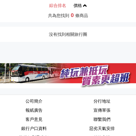
綜合排名
價格
0
共為您找到
條商品
沒有找到相關旅行團
公司簡介
分行地址
報紙廣告
宣傳單張
客戶意見
聯繫我們
銀行户口資料
惡劣天氣安排