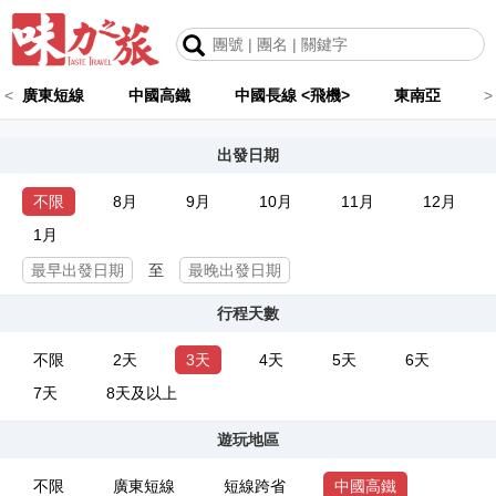
<
廣東短線
中國高鐵
中國長線 <飛機>
東南亞
>
出發日期
不限
8月
9月
10月
11月
12月
1月
至
行程天數
不限
2天
3天
4天
5天
6天
7天
8天及以上
遊玩地區
不限
廣東短線
短線跨省
中國高鐵