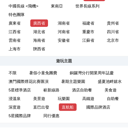
中國長線 <飛機>
東南亞
世界長線系列
特色團隊
廣東省
廣西省
湖南省
福建省
貴州省
江西省
湖北省
河南省
重慶市
四川省
雲南省
海南省
安徽省
江蘇省
北京市
上海市
陝西省
遊玩主題
不限
暑假小童免團費
銅鑼灣分行開業周年誌慶
澳門國際煙花比賽匯演
暑期主題樂園
盛夏池畔嬉水
5星標準酒店
嶄新線路
酒店自助餐
美食遊
浸溫泉
美景遊
玩樂園
高鐵遊
自助餐
深度遊
直巴出發
直航船
國際品牌酒店
5星國際品牌
同行優惠