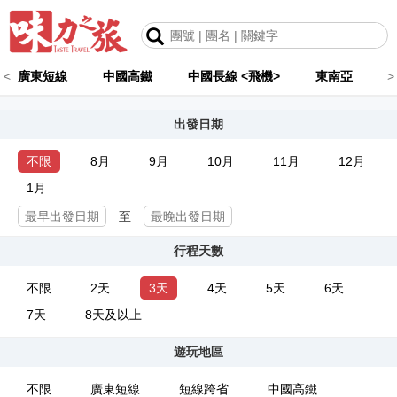
<
廣東短線
中國高鐵
中國長線 <飛機>
東南亞
>
出發日期
不限
8月
9月
10月
11月
12月
1月
至
行程天數
不限
2天
3天
4天
5天
6天
7天
8天及以上
遊玩地區
不限
廣東短線
短線跨省
中國高鐵