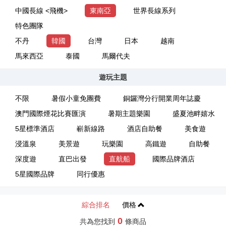
中國長線 <飛機>
東南亞
世界長線系列
特色團隊
不丹
韓國
台灣
日本
越南
馬來西亞
泰國
馬爾代夫
遊玩主題
不限
暑假小童免團費
銅鑼灣分行開業周年誌慶
澳門國際煙花比賽匯演
暑期主題樂園
盛夏池畔嬉水
5星標準酒店
嶄新線路
酒店自助餐
美食遊
浸溫泉
美景遊
玩樂園
高鐵遊
自助餐
深度遊
直巴出發
直航船
國際品牌酒店
5星國際品牌
同行優惠
綜合排名
價格
0
共為您找到
條商品