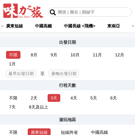
<
廣東短線
中國高鐵
中國長線 <飛機>
東南亞
>
出發日期
不限
8月
9月
10月
11月
12月
1月
至
行程天數
不限
2天
3天
4天
5天
6天
7天
8天及以上
遊玩地區
不限
廣東短線
短線跨省
中國高鐵