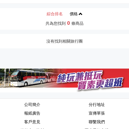
綜合排名
價格
0
共為您找到
條商品
沒有找到相關旅行團
公司簡介
分行地址
報紙廣告
宣傳單張
客戶意見
聯繫我們