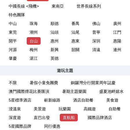
中國長線 <飛機>
東南亞
世界長線系列
特色團隊
中山
珠海
順德
番禺
佛山
廣州
東莞
潮州
汕頭
汕尾
普寧
江門
開平
台山
惠州
惠東
深圳
惠陽
河源
梅州
新興
韶關
清遠
連州
肇慶
湛江
英德
遊玩主題
不限
暑假小童免團費
銅鑼灣分行開業周年誌慶
澳門國際煙花比賽匯演
暑期主題樂園
盛夏池畔嬉水
5星標準酒店
嶄新線路
酒店自助餐
美食遊
浸溫泉
美景遊
玩樂園
高鐵遊
自助餐
深度遊
直巴出發
直航船
國際品牌酒店
5星國際品牌
同行優惠