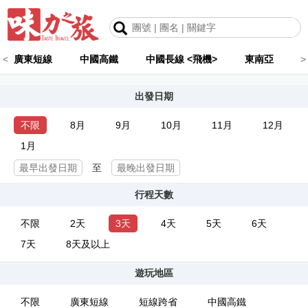
<
廣東短線
中國高鐵
中國長線 <飛機>
東南亞
>
出發日期
不限
8月
9月
10月
11月
12月
1月
至
行程天數
不限
2天
3天
4天
5天
6天
7天
8天及以上
遊玩地區
不限
廣東短線
短線跨省
中國高鐵