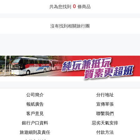
0
共為您找到
條商品
沒有找到相關旅行團
公司簡介
分行地址
報紙廣告
宣傳單張
客戶意見
聯繫我們
銀行户口資料
惡劣天氣安排
旅遊細則及責任
付款方法