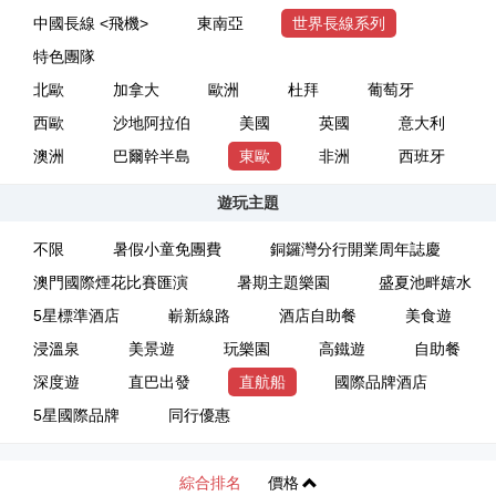
中國長線 <飛機>
東南亞
世界長線系列
特色團隊
北歐
加拿大
歐洲
杜拜
葡萄牙
西歐
沙地阿拉伯
美國
英國
意大利
澳洲
巴爾幹半島
東歐
非洲
西班牙
遊玩主題
不限
暑假小童免團費
銅鑼灣分行開業周年誌慶
澳門國際煙花比賽匯演
暑期主題樂園
盛夏池畔嬉水
5星標準酒店
嶄新線路
酒店自助餐
美食遊
浸溫泉
美景遊
玩樂園
高鐵遊
自助餐
深度遊
直巴出發
直航船
國際品牌酒店
5星國際品牌
同行優惠
綜合排名
價格