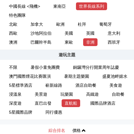
中國長線 <飛機>
東南亞
世界長線系列
特色團隊
北歐
加拿大
歐洲
杜拜
葡萄牙
西歐
沙地阿拉伯
美國
英國
意大利
澳洲
巴爾幹半島
東歐
非洲
西班牙
遊玩主題
不限
暑假小童免團費
銅鑼灣分行開業周年誌慶
澳門國際煙花比賽匯演
暑期主題樂園
盛夏池畔嬉水
5星標準酒店
嶄新線路
酒店自助餐
美食遊
浸溫泉
美景遊
玩樂園
高鐵遊
自助餐
深度遊
直巴出發
直航船
國際品牌酒店
5星國際品牌
同行優惠
綜合排名
價格