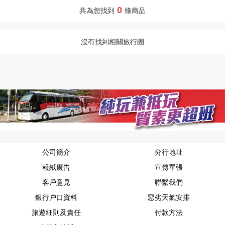
0
共為您找到
條商品
沒有找到相關旅行團
公司簡介
分行地址
報紙廣告
宣傳單張
客戶意見
聯繫我們
銀行户口資料
惡劣天氣安排
旅遊細則及責任
付款方法