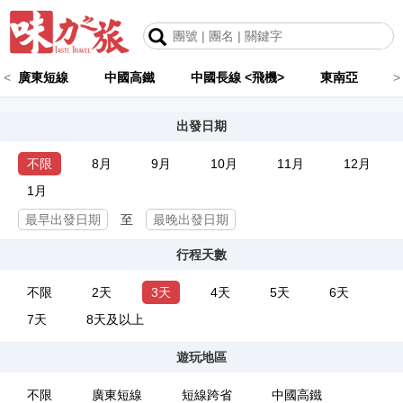
<
廣東短線
中國高鐵
中國長線 <飛機>
東南亞
>
出發日期
不限
8月
9月
10月
11月
12月
1月
至
行程天數
不限
2天
3天
4天
5天
6天
7天
8天及以上
遊玩地區
不限
廣東短線
短線跨省
中國高鐵