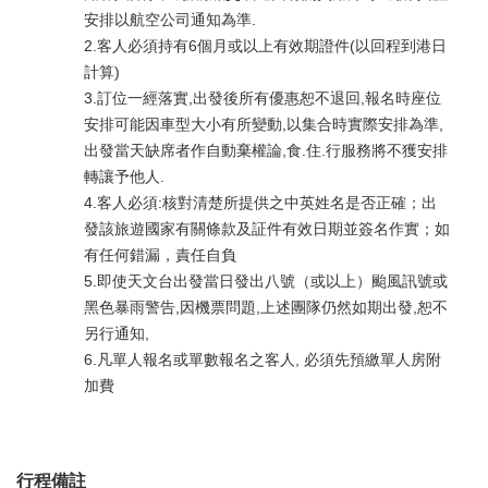
安排以航空公司通知為準.
2.客人必須持有6個月或以上有效期證件(以回程到港日
計算)
3.訂位一經落實,出發後所有優惠恕不退回,報名時座位
安排可能因車型大小有所變動,以集合時實際安排為準,
出發當天缺席者作自動棄權論,食.住.行服務將不獲安排
轉讓予他人.
4.客人必須:核對清楚所提供之中英姓名是否正確；出
發該旅遊國家有關條款及証件有效日期並簽名作實；如
有任何錯漏，責任自負
5.即使天文台出發當日發出八號（或以上）颱風訊號或
黑色暴雨警告,因機票問題,上述團隊仍然如期出發,恕不
另行通知,
6.凡單人報名或單數報名之客人, 必須先預繳單人房附
加費
行程備註