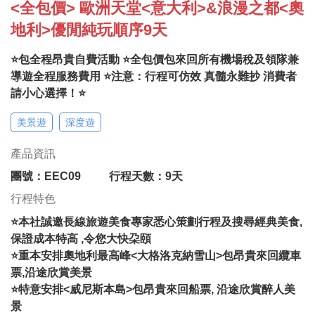
<全包價> 歐洲天堂<意大利>&浪漫之都<奧
地利>優閒純玩順序9天
⭐包全程昂貴自費活動 ⭐全包價包來回所有機場稅及領隊兼
導遊全程服務費用 ⭐注意：行程可仿效 真髓永難抄 消費者
請小心選擇！⭐
美景遊
深度遊
產品資訊
團號：EEC09
行程天數：9天
行程特色
⭐本社誠邀長線旅遊美食專家悉心策劃行程及搜尋經典美食,
保證成本特高 ,令您大快朶頤
⭐重本安排奧地利最高峰<大格洛克納雪山>包昂貴來回纜車
票,沿途欣賞美景
⭐特意安排<威尼斯本島>包昂貴來回船票, 沿途欣賞醉人美
景