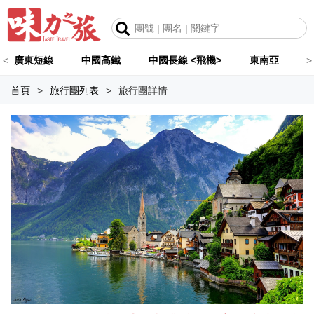
<
廣東短線
中國高鐵
中國長線 <飛機>
東南亞
>
首頁
>
旅行團列表
>
旅行團詳情