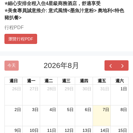
⭐細心安排全程入住4星級商務酒店，舒適享受
⭐美食專員誠意推介: 意式風情<墨魚汁意粉> 奧地利<特色
豬扒餐>
行程PDF
瀏覽行程PDF
2026年8月
今天
週日
週一
週二
週三
週四
週五
週六
26日
27日
28日
29日
30日
31日
1日
2日
3日
4日
5日
6日
7日
8日
9日
10日
11日
12日
13日
14日
15日