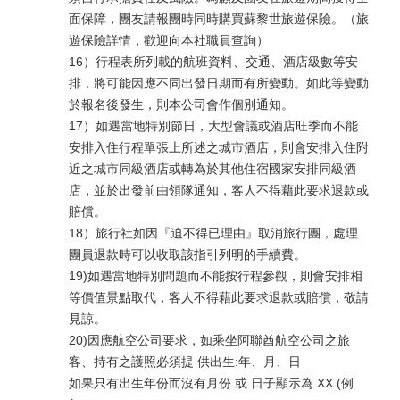
面保障，團友請報團時同時購買蘇黎世旅遊保險。（旅
遊保險詳情，歡迎向本社職員查詢）
16）行程表所列載的航班資料、交通、酒店級數等安
排，將可能因應不同出發日期而有所變動。如此等變動
於報名後發生，則本公司會作個別通知。
17）如遇當地特別節日，大型會議或酒店旺季而不能
安排入住行程單張上所述之城市酒店，則會安排入住附
近之城市同級酒店或轉為於其他住宿國家安排同級酒
店，並於出發前由領隊通知，客人不得藉此要求退款或
賠償。
18）旅行社如因『迫不得已理由』取消旅行團，處理
團員退款時可以收取該指引列明的手續費。
19)如遇當地特別問題而不能按行程參觀，則會安排相
等價值景點取代，客人不得藉此要求退款或賠償，敬請
見諒。
20)因應航空公司要求，如乘坐阿聯酋航空公司之旅
客、持有之護照必須提 供出生:年、月、日
如果只有出生年份而沒有月份 或 日子顯示為 XX (例