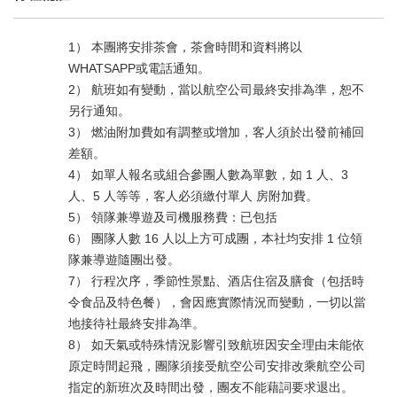
1） 本團將安排茶會，茶會時間和資料將以
WHATSAPP或電話通知。
2） 航班如有變動，當以航空公司最終安排為準，恕不
另行通知。
3） 燃油附加費如有調整或增加，客人須於出發前補回
差額。
4） 如單人報名或組合參團人數為單數，如 1 人、3
人、5 人等等，客人必須繳付單人 房附加費。
5） 領隊兼導遊及司機服務費：已包括
6） 團隊人數 16 人以上方可成團，本社均安排 1 位領
隊兼導遊隨團出發。
7） 行程次序，季節性景點、酒店住宿及膳食（包括時
令食品及特色餐），會因應實際情況而變動，一切以當
地接待社最終安排為準。
8） 如天氣或特殊情況影響引致航班因安全理由未能依
原定時間起飛，團隊須接受航空公司安排改乘航空公司
指定的新班次及時間出發，團友不能藉詞要求退出。