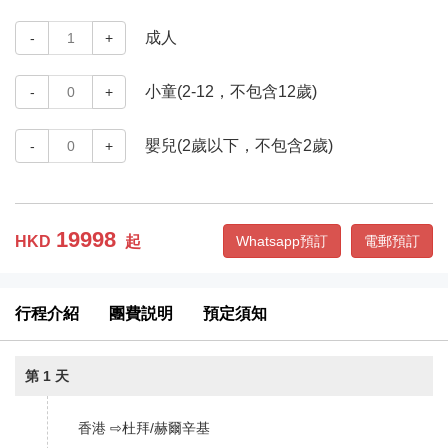
成人
-
1
+
小童(2-12，不包含12歲)
-
0
+
嬰兒(2歲以下，不包含2歲)
-
0
+
19998
HKD
起
Whatsapp預訂
電郵預訂
行程介紹
團費説明
預定須知
第 1 天
香港 ⇨杜拜/赫爾辛基