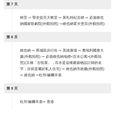
第 7 天
林茨 ⇨ 聖史提芬大教堂 ⇨ 莫札特紀念碑 ⇨ 必遊維也
納國家歌劇院(外觀拍照) ⇨維也納霍夫堡宮(外觀拍照)
第 8 天
維也納 ⇨ 舊城區步行街 ⇨ 英雄廣場 ⇨ 奧地利國會大
廈(外觀拍照) ⇨ 必遊維也納地標<百水公寓>(外觀拍
照)(又稱「古怪屋」，百水是這棟建築物設計師的名
字，目前是屬於私人住宅) ⇨ 維也納市政廳(外觀拍照)
⇨ 維也納 ⇨杜拜/赫爾辛基
第 9 天
杜拜/赫爾辛基⇨ 香港