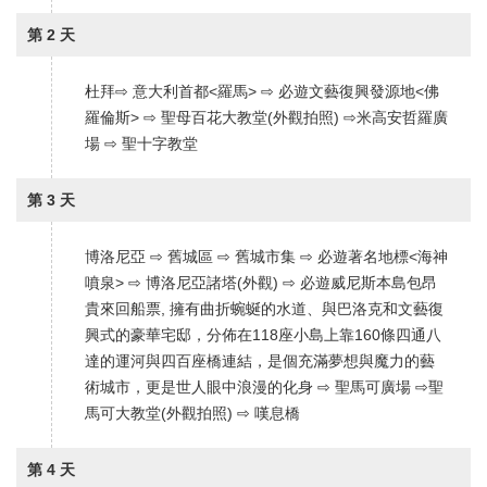
第 2 天
杜拜⇨ 意大利首都<羅馬> ⇨ 必遊文藝復興發源地<佛
羅倫斯> ⇨ 聖母百花大教堂(外觀拍照) ⇨米高安哲羅廣
場 ⇨ 聖十字教堂
第 3 天
博洛尼亞 ⇨ 舊城區 ⇨ 舊城市集 ⇨ 必遊著名地標<海神
噴泉> ⇨ 博洛尼亞諸塔(外觀) ⇨ 必遊威尼斯本島包昂
貴來回船票, 擁有曲折蜿蜒的水道、與巴洛克和文藝復
興式的豪華宅邸，分佈在118座小島上靠160條四通八
達的運河與四百座橋連結，是個充滿夢想與魔力的藝
術城市，更是世人眼中浪漫的化身 ⇨ 聖馬可廣場 ⇨聖
馬可大教堂(外觀拍照) ⇨ 嘆息橋
第 4 天