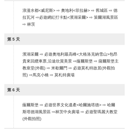
浪漫水都<威尼斯> ⇨ 奧地利<菲拉赫> ⇨ 舊城區 ⇨ 德
拉瓦河 ⇨必遊網紅打卡點<濱湖采爾> ⇨ 策爾湖風景區
⇨ 林茨
第 5 天
濱湖采爾 ⇨ 必遊奧地利最高峰<大格洛克納雪山>包昂
貴來回纜車票,沿途欣賞美景 ⇨蕯爾斯堡 ⇨ 薩爾斯堡主
教座堂(外觀) ⇨ 米歇爾門 ⇨ 必遊莫札特故居(外觀拍
照) ⇨馬克小橋 ⇨ 莫札特廣場
第 6 天
蕯爾斯堡 ⇨ 必遊世界文化遺產<哈爾施塔德> ⇨ 哈爾
斯塔德湖風景區 ⇨林茨中央廣場 ⇨ 必遊聖瑪麗大教堂
(外觀拍照)