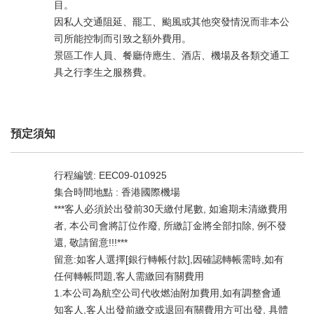
目。
因私人交通阻延、罷工、颱風或其他突發情況而非本公
司所能控制而引致之額外費用。
景區工作人員、餐廳侍應生、酒店、機場及各類交通工
具之行李生之服務費。
預定須知
行程編號: EEC09-010925
集合時間地點 : 香港國際機場
***客人必須於出發前30天繳付尾數, 如逾期未清繳費用
者, 本公司會將訂位作廢, 所繳訂金將全部扣除, 例不發
還, 敬請留意!!!***
留意:如客人選擇[銀行轉帳付款],因確認轉帳需時,如有
任何轉帳問題,客人需繳回有關費用
1.本公司為航空公司代收燃油附加費用,如有調整會通
知客人,客人出發前繳交或退回有關費用方可出發, 具體