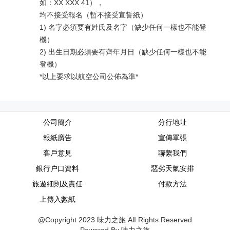
如：XX XXX 41），
均不接受報名（暫不接受宣誓紙）
1) 名字必須要有姓氏及名字（缺少任何一樣也不能登
機）
2) 出生日期必須要有齊年月日（缺少任何一樣也不能
登機）
*以上要求以航空公司公佈為準*
公司簡介
分行地址
報紙廣告
宣傳單張
客戶意見
聯繫我們
銀行户口資料
惡劣天氣安排
旅遊細則及責任
付款方法
上傳入數紙
@Copyright 2023 味力之旅 AlI Rights Reserved