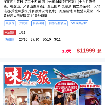
深度四川賞楓-第二十四屆 四川光霧山國際紅節葉》(十八月潭景
區、香爐山、米倉山風景區)、童話世界-九寨溝(獨立環保車)、人間
瑤池-黃龍風景區(來回纜車及電瓶車)、紅葉勝地 畢棚溝風景區、小
眾秘境大熊貓園區 10天純玩團
美景遊
深度遊
嶄新線路
國際品牌酒店
5星國際品牌
已成團
1/11
快成團
23/10
27/10
30/10
3/11
$11999
10天
起