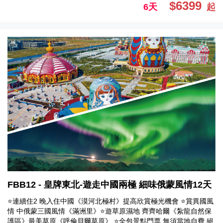
$6399
6天
起
FBB12 - 皇牌東北-遊走中國兩極 細味俄蒙風情12天
⭐連續住2 晚入住中國《漠河北極村》提高欣賞極光機會 ⭐賞異國風
情 中俄蒙三國風情《滿洲里》⭐遊草原濕地 齊齊哈爾《紮龍自然保
護區》最美草原《呼倫貝爾草原》 ⭐全包景點門票 無須當地自費 絕