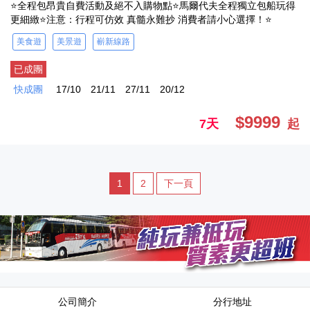
⭐全程包昂貴自費活動及絕不入購物點⭐馬爾代夫全程獨立包船玩得
更細緻⭐注意：行程可仿效 真髓永難抄 消費者請小心選擇！⭐
美食遊
美景遊
嶄新線路
已成團
快成團
17/10
21/11
27/11
20/12
$9999
7天
起
1
2
下一頁
公司簡介
分行地址