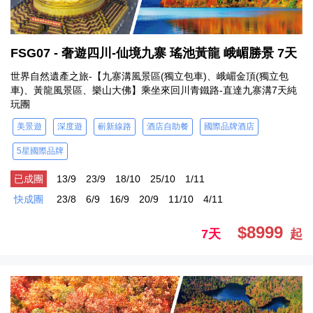
FSG07 - 奢遊四川-仙境九寨 瑤池黃龍 峨嵋勝景 7天
世界自然遺產之旅-【九寨溝風景區(獨立包車)、峨嵋金頂(獨立包
車)、黃龍風景區、樂山大佛】乘坐來回川青鐵路-直達九寨溝7天純
玩團
美景遊
深度遊
嶄新線路
酒店自助餐
國際品牌酒店
5星國際品牌
已成團
13/9
23/9
18/10
25/10
1/11
快成團
23/8
6/9
16/9
20/9
11/10
4/11
$8999
7天
起