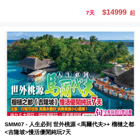
$14999
7天
起
SMM07 - 人生必到 世外桃源 <馬爾代夫>+ 榴槤之都
<吉隆坡>慢活優閒純玩7天