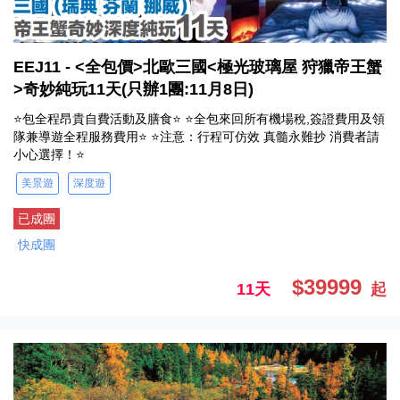
EEJ11 - <全包價>北歐三國<極光玻璃屋 狩獵帝王蟹
>奇妙純玩11天(只辦1團:11月8日)
⭐包全程昂貴自費活動及膳食⭐ ⭐全包來回所有機場稅,簽證費用及領
隊兼導遊全程服務費用⭐ ⭐注意：行程可仿效 真髓永難抄 消費者請
小心選擇！⭐
美景遊
深度遊
已成團
快成團
$39999
11天
起