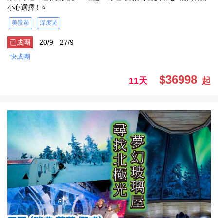
小心選擇！⭐
美景遊
深度遊
已成團
20/9
27/9
快成團
$36998
11天
起