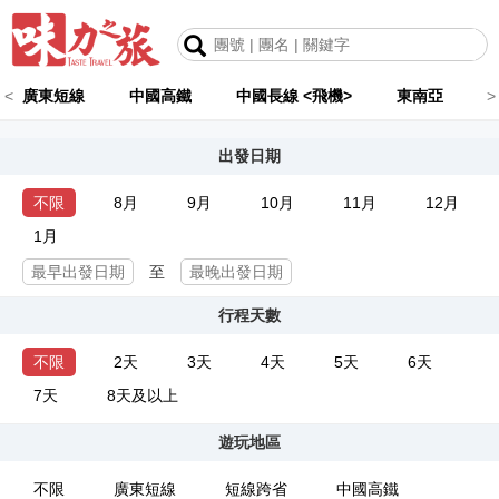
<
廣東短線
中國高鐵
中國長線 <飛機>
東南亞
>
出發日期
不限
8月
9月
10月
11月
12月
1月
至
行程天數
不限
2天
3天
4天
5天
6天
7天
8天及以上
遊玩地區
不限
廣東短線
短線跨省
中國高鐵