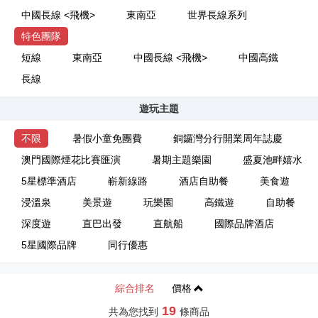
中國長線 <飛機>
東南亞
世界長線系列
特色團隊
短線
東南亞
中國長線 <飛機>
中國高鐵
長線
遊玩主題
不限
暑假小童免團費
銅鑼灣分行開業周年誌慶
澳門國際煙花比賽匯演
暑期主題樂園
盛夏池畔嬉水
5星標準酒店
嶄新線路
酒店自助餐
美食遊
浸溫泉
美景遊
玩樂園
高鐵遊
自助餐
深度遊
直巴出發
直航船
國際品牌酒店
5星國際品牌
同行優惠
綜合排名
價格
19
共為您找到
條商品