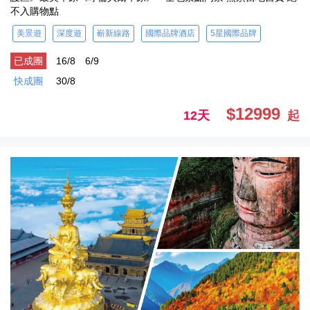
不入購物點
美景遊
深度遊
嶄新線路
國際品牌酒店
5星國際品牌
已成團
16/8
6/9
快成團
30/8
$12999
12天
起