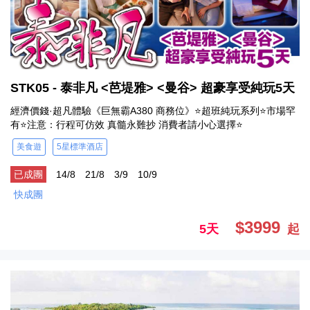
STK05 - 泰非凡 <芭堤雅> <曼谷> 超豪享受純玩5天
經濟價錢·超凡體驗《巨無霸A380 商務位》⭐超班純玩系列⭐市場罕
有⭐注意：行程可仿效 真髓永難抄 消費者請小心選擇⭐
美食遊
5星標準酒店
已成團
14/8
21/8
3/9
10/9
快成團
$3999
5天
起