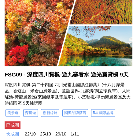
FSG09 - 深度四川賞楓-遊九寨看水 遊光霧賞楓 9天
深度四川賞楓-第二十四屆 四川光霧山國際紅節葉》(十八月潭景
區、香爐山、米倉山風景區)、童話世界-九寨溝(獨立環保車)、人間
瑤池-黃龍風景區(來回纜車及電瓶車)、小眾秘境-甲勿海風景區及大
熊貓園區 9天純玩團
美景遊
深度遊
嶄新線路
國際品牌酒店
5星國際品牌
已成團
快成團
22/10
25/10
29/10
1/11