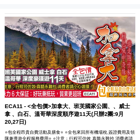
ECA11 - <全包價>加拿大、班芙國家公園、、威士
拿 、白石、溫哥華深度順序遊11天(只辦2團:9月
20,27日)
⭐包全程昂貴自費活動及膳食⭐ ⭐全包來回所有機場稅,簽證費用及領
隊兼導遊全程服務費用⭐ ⭐注意：行程可仿效 真髓永難抄 消費者請