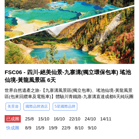
FSC06 - 四川-絕美仙景-九寨溝(獨立環保包車) 瑤池
仙境-黃龍風景區 6天
世界自然遺產之旅-【九寨溝風景區(獨立包車)、瑤池仙境-黃龍風景
區(包來回纜車及電瓶車)】體驗川青鐵路-九寨溝直達成都6天純玩團
美景遊
國際品牌酒店
5星國際品牌
已成團
25/8
15/10
16/10
22/10
24/10
14/11
快成團
8/9
15/9
19/9
22/9
8/10
9/10