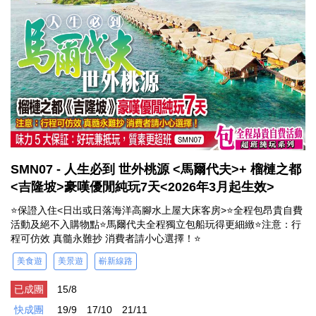
SMN07 - 人生必到 世外桃源 <馬爾代夫>+ 榴槤之都
<吉隆坡>豪嘆優閒純玩7天<2026年3月起生效>
⭐保證入住<日出或日落海洋高腳水上屋大床客房>⭐全程包昂貴自費
活動及絕不入購物點⭐馬爾代夫全程獨立包船玩得更細緻⭐注意：行
程可仿效 真髓永難抄 消費者請小心選擇！⭐
美食遊
美景遊
嶄新線路
已成團
15/8
快成團
19/9
17/10
21/11