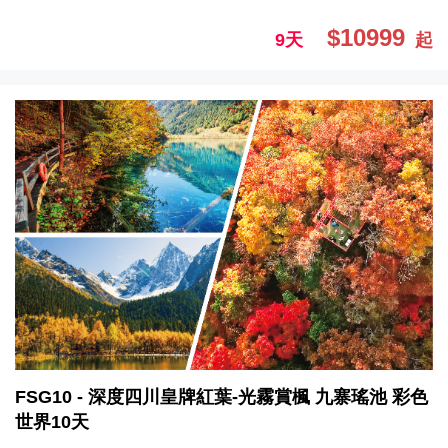
$10999
9天
起
FSG10 - 深度四川皇牌紅葉-光霧賞楓 九寨瑤池 彩色
世界10天