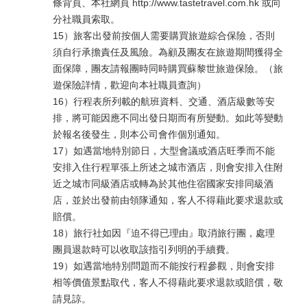
條背頁、本社網頁 http://www.tastetravel.com.hk 或向
分社職員索取。
15）旅客出發前按個人需要購買旅遊綜合保險，否則
須自行承擔責任及風險。為顧及團友在旅遊期間獲得全
面保障，團友請報團時同時購買蘇黎世旅遊保險。（旅
遊保險詳情，歡迎向本社職員查詢）
16）行程表所列載的航班資料、交通、酒店級數等安
排，將可能因應不同出發日期而有所變動。如此等變動
於報名後發生，則本公司會作個別通知。
17）如遇當地特別節日，大型會議或酒店旺季而不能
安排入住行程單張上所述之城市酒店，則會安排入住附
近之城市同級酒店或轉為於其他住宿國家安排同級酒
店，並於出發前由領隊通知，客人不得藉此要求退款或
賠償。
18）旅行社如因『迫不得已理由』取消旅行團，處理
團員退款時可以收取該指引列明的手續費。
19）如遇當地特別問題而不能按行程參觀，則會安排
相等價值景點取代，客人不得藉此要求退款或賠償，敬
請見諒。