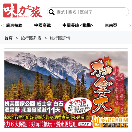
<
廣東短線
中國高鐵
中國長線 <飛機>
東南亞
>
首頁
>
旅行團列表
>
旅行團詳情