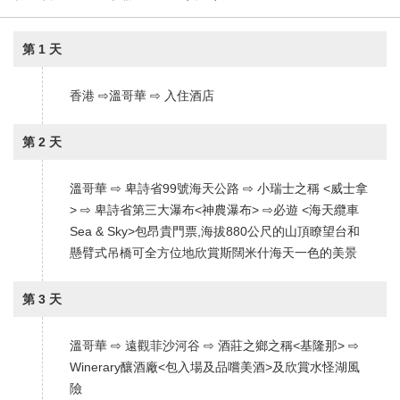
第 1 天
香港 ⇨溫哥華 ⇨ 入住酒店
第 2 天
溫哥華 ⇨ 卑詩省99號海天公路 ⇨ 小瑞士之稱 <威士拿
> ⇨ 卑詩省第三大瀑布<神農瀑布> ⇨必遊 <海天纜車
Sea & Sky>包昂貴門票,海拔880公尺的山頂瞭望台和
懸臂式吊橋可全方位地欣賞斯闊米什海天一色的美景
第 3 天
溫哥華 ⇨ 遠觀菲沙河谷 ⇨ 酒莊之鄉之稱<基隆那> ⇨
Winerary釀酒廠<包入場及品嚐美酒>及欣賞水怪湖風
險