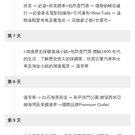
班芙 ⇨ 必遊<班芙纜車>包昂貴門票 ⇨ 瓊斯頓峽谷健
行 ⇨必遊著名電影拍攝地<弓河瀑布>Bow Falls ⇨ 遠
眺遠觀驚奇角及魔鬼岩 ⇨ 花旗參之都<甘露市>
第 7 天
<湖邊歷史採礦鬼城小鎮>包昂貴門票 體驗1800 年代
的生活，了解歷史悠久的採礦業，欣賞古董汽車和火
車及淘金小鎮的湖邊風景 ⇨ 溫哥華
第 8 天
溫哥華 ⇨ 白石海濱長堤 ⇨ 和平拱門公園 瞭望西米亞
姆海灣及美國邊界 ⇨國際品牌Premium Outlet
第 9 天