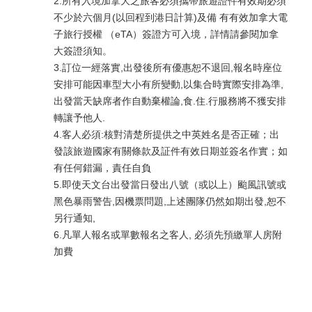
2.所有入境加拿大之旅客必須攜帶旅遊證件有效期必須
不少於六個月(以回程到港日計算)及備 有有效加拿大電
子旅行授權 （eTA）簽證方可入境，詳情請參閱加拿
大簽證須知。
3.訂位一經落實,出發後所有優惠恕不退回,報名時座位
安排可能因車型大小有所變動,以集合時實際安排為準,
出發當天缺席者作自動棄權論,食.住.行服務將不獲安排
轉讓予他人.
4.客人必須:核對清楚所提供之中英姓名是否正確；出
發該旅遊國家有關條款及証件有效日期並簽名作實；如
有任何錯漏，責任自負
5.即使天文台出發當日發出八號（或以上）颱風訊號或
黑色暴雨警告,因機票問題,上述團隊仍然如期出發,恕不
另行通知,
6.凡單人報名或單數報名之客人, 必須先預繳單人房附
加費