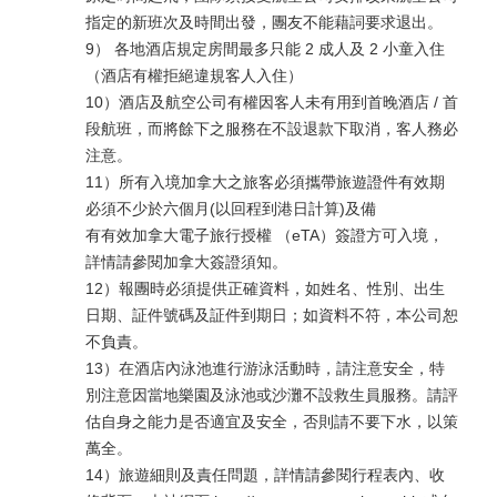
指定的新班次及時間出發，團友不能藉詞要求退出。
9） 各地酒店規定房間最多只能 2 成人及 2 小童入住
（酒店有權拒絕違規客人入住）
10）酒店及航空公司有權因客人未有用到首晚酒店 / 首
段航班，而將餘下之服務在不設退款下取消，客人務必
注意。
11）所有入境加拿大之旅客必須攜帶旅遊證件有效期
必須不少於六個月(以回程到港日計算)及備
有有效加拿大電子旅行授權 （eTA）簽證方可入境，
詳情請參閱加拿大簽證須知。
12）報團時必須提供正確資料，如姓名、性別、出生
日期、証件號碼及証件到期日；如資料不符，本公司恕
不負責。
13）在酒店內泳池進行游泳活動時，請注意安全，特
別注意因當地樂園及泳池或沙灘不設救生員服務。請評
估自身之能力是否適宜及安全，否則請不要下水，以策
萬全。
14）旅遊細則及責任問題，詳情請參閱行程表內、收