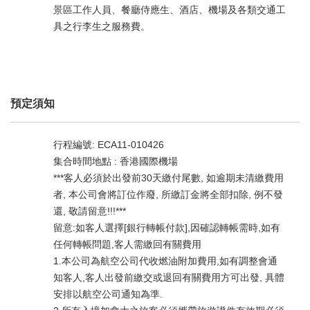
景區工作人員、餐廳侍應生、酒店、機場及各類交通工
具之行李生之服務費。
預定須知
行程編號: ECA11-010426
集合時間地點 : 香港國際機場
***客人必須於出發前30天繳付尾數, 如逾期未清繳費用
者, 本公司會將訂位作廢, 所繳訂金將全部扣除, 例不發
還, 敬請留意!!!***
留意:如客人選擇[銀行轉帳付款],因確認轉帳需時,如有
任何轉帳問題,客人需繳回有關費用
1.本公司為航空公司代收燃油附加費用,如有調整會通
知客人,客人出發前繳交或退回有關費用方可出發, 具體
安排以航空公司通知為準.