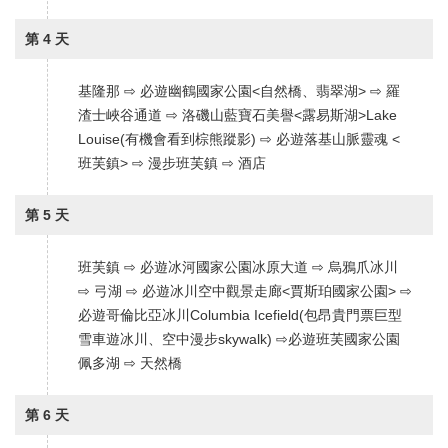
第 4 天
基隆那 ⇨ 必遊幽鶴國家公園<自然橋、翡翠湖> ⇨ 羅
渣士峽谷通道 ⇨ 洛磯山藍寶石美譽<露易斯湖>Lake
Louise(有機會看到棕熊蹤影) ⇨ 必遊落基山脈靈魂 <
班芙鎮> ⇨ 漫步班芙鎮 ⇨ 酒店
第 5 天
班芙鎮 ⇨ 必遊冰河國家公園冰原大道 ⇨ 烏鴉爪冰川
⇨ 弓湖 ⇨ 必遊冰川空中觀景走廊<賈斯珀國家公園> ⇨
必遊哥倫比亞冰川Columbia Icefield(包昂貴門票巨型
雪車遊冰川、空中漫步skywalk) ⇨必遊班芙國家公園
佩多湖 ⇨ 天然橋
第 6 天