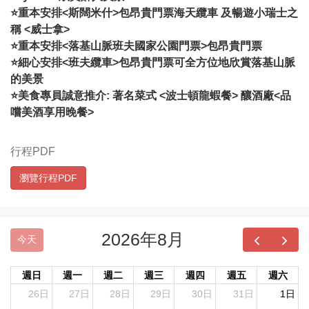
⭐重本安排<斯闊米什>包昂貴門票海天纜車 及暢遊小瑞士之
稱 <威士拿>
⭐重本安排<落基山脈班夫國家公園門票>包昂貴門票
⭐細心安排<班夫纜車>包昂貴門票可全方位地欣賞落基山脈
的美景
⭐美食專員誠意推介: 著名菜式 <波士頓龍蝦餐> 釀酒廠<品
嚐美酒享用晚餐>
行程PDF
瀏覽行程PDF
2026年8月
今天
週日
週一
週二
週三
週四
週五
週六
26日
27日
28日
29日
30日
31日
1日