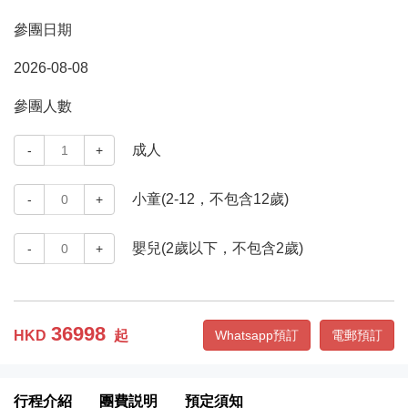
參團日期
2026-08-08
參團人數
成人
-
1
+
小童(2-12，不包含12歲)
-
0
+
嬰兒(2歲以下，不包含2歲)
-
0
+
36998
HKD
起
Whatsapp預訂
電郵預訂
行程介紹
團費説明
預定須知