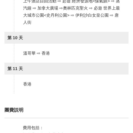
上午酒店自由活動 ⇨ 必遊 經濟發源地<煤氣鎮> ⇨ 蒸
汽鐘 ⇨ 加拿大廣場 ⇨奧林匹克聖火 ⇨ 必遊 世界上最
大城市公園<史丹利公園> ⇨ 伊利沙白女皇公園 ⇨ 唐
人街
第 10 天
溫哥華 ⇨ 香港
第 11 天
香港
團費説明
費用包括：