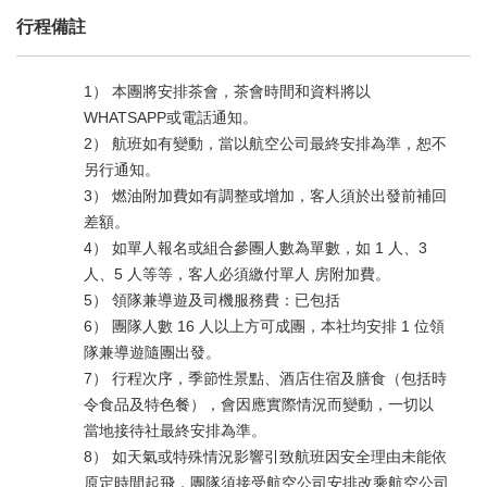
行程備註
1） 本團將安排茶會，茶會時間和資料將以
WHATSAPP或電話通知。
2） 航班如有變動，當以航空公司最終安排為準，恕不
另行通知。
3） 燃油附加費如有調整或增加，客人須於出發前補回
差額。
4） 如單人報名或組合參團人數為單數，如 1 人、3
人、5 人等等，客人必須繳付單人 房附加費。
5） 領隊兼導遊及司機服務費：已包括
6） 團隊人數 16 人以上方可成團，本社均安排 1 位領
隊兼導遊隨團出發。
7） 行程次序，季節性景點、酒店住宿及膳食（包括時
令食品及特色餐），會因應實際情況而變動，一切以
當地接待社最終安排為準。
8） 如天氣或特殊情況影響引致航班因安全理由未能依
原定時間起飛，團隊須接受航空公司安排改乘航空公司