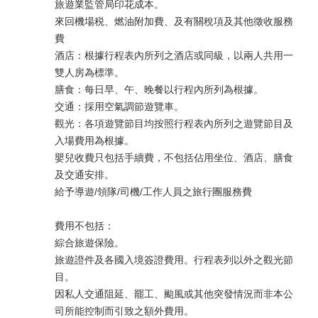
旅遊業監管局印花成本。
來回機場税、燃油附加費、及有關稅項及其他徵收服務
費
酒店：根據行程表內所列之酒店或同級，以兩人共用一
雙人房為標準。
膳食：每日早、午、晚餐以行程內所列為根據。
交通：採用空氣調節遊覽車。
觀光：各項遊覽節目均按照行程表內所列之遊覽節目及
入場費用為根據。
嬰兒收費只包括手續費，不包括佔用坐位、酒店、膳食
及交通安排。
給予導遊/領隊/司機/工作人員之旅行團服務費
費用不包括：
綜合旅遊保險。
旅遊證件及各國入境簽證費用。行程表列以外之觀光節
目。
因私人交通阻延、罷工、颱風或其他突發情況而非本公
司所能控制而引致之額外費用。