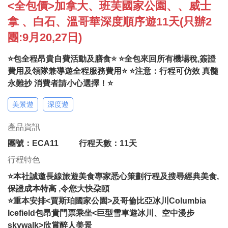
<全包價>加拿大、班芙國家公園、、威士
拿 、白石、溫哥華深度順序遊11天(只辦2
團:9月20,27日)
⭐包全程昂貴自費活動及膳食⭐ ⭐全包來回所有機場稅,簽證
費用及領隊兼導遊全程服務費用⭐ ⭐注意：行程可仿效 真髓
永難抄 消費者請小心選擇！⭐
美景遊
深度遊
產品資訊
團號：ECA11
行程天數：11天
行程特色
⭐本社誠邀長線旅遊美食專家悉心策劃行程及搜尋經典美食,
保證成本特高 ,令您大快朶頤
⭐重本安排<賈斯珀國家公園>及哥倫比亞冰川Columbia
Icefield包昂貴門票乘坐<巨型雪車遊冰川、空中漫步
skywalk>欣賞醉人美景