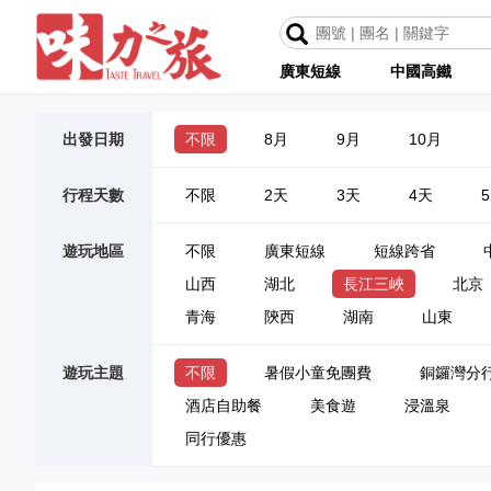
廣東短線
中國高鐵
出發日期
不限
8月
9月
10月
行程天數
不限
2天
3天
4天
遊玩地區
不限
廣東短線
短線跨省
山西
湖北
長江三峽
北京
青海
陝西
湖南
山東
遊玩主題
不限
暑假小童免團費
銅鑼灣分
酒店自助餐
美食遊
浸溫泉
同行優惠