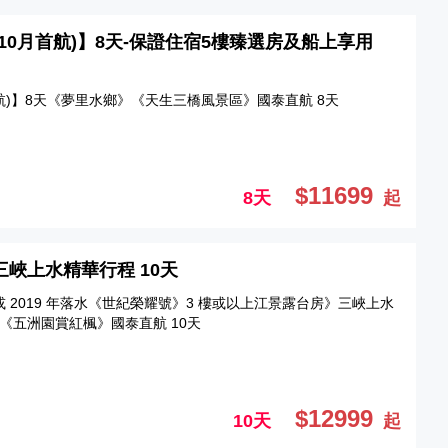
5年10月首航)】8天-保證住宿5樓臻選房及船上享用
首航)】8天《夢里水鄉》《天生三橋風景區》國泰直航 8天
$11699
8天
起
三峽上水精華行程 10天
或 2019 年落水《世紀榮耀號》3 樓或以上江景露台房》三峽上水
《五洲園賞紅楓》國泰直航 10天
$12999
10天
起