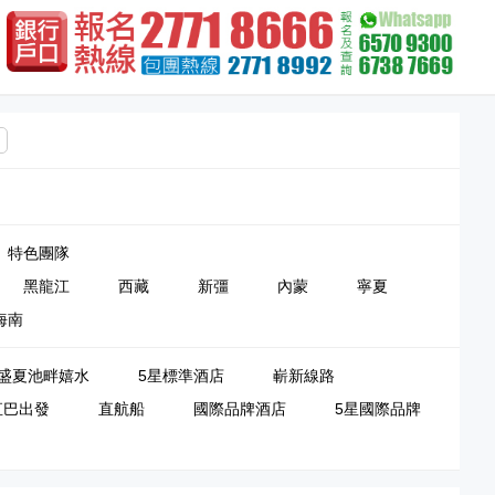
特色團隊
黑龍江
西藏
新彊
內蒙
寧夏
海南
盛夏池畔嬉水
5星標準酒店
嶄新線路
直巴出發
直航船
國際品牌酒店
5星國際品牌