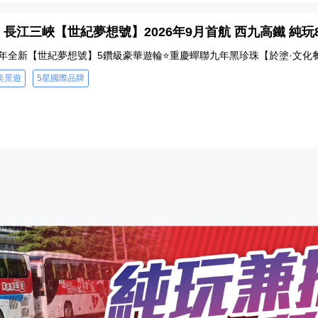
 - 長江三峽【世紀夢想號】2026年9月首航 西九高鐵 純玩
26年全新【世紀夢想號】5鑽級豪華遊輪⭐重慶蟬聯九年黑珍珠【於塗·文化
美景遊
5星國際品牌