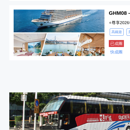
GHM08
⭐尊享20
高鐵遊
已成團
快成團