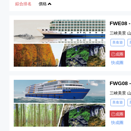
綜合排名
價格
FWE0
三峽美景 
美食遊
已成團
快成團
FWG08
三峽美景 山
美食遊
已成團
快成團