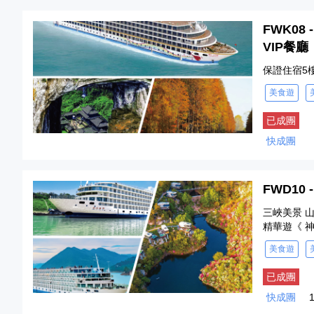
FWK08
VIP餐廳
保證住宿5
美食遊
已成團
快成團
FWD1
三峽美景 山
精華遊《 
美食遊
已成團
快成團
1