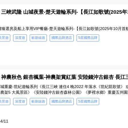
 - 三峽武隆 山城夜景-楚天遊輪系列-【長江如歌號(202
樓臻選房及船上享用VIP餐廳-楚天遊輪系列-【長江如歌號(2025年10月
美景遊
深度遊
嶄新線路
國際品牌酒店
5星國際品牌
0 - 神農秋色 銀杏楓葉-神農架賞紅葉 安陸錢沖古銀杏 長江
城重慶-世紀遊輪系列《長江三峽 連住4 晚2022 年落水《世紀凱歌號》 
神農架5 大風景區》《安陸錢沖古銀杏森林公園》《夢裡水鄉》重慶五州園
美景遊
深度遊
嶄新線路
國際品牌酒店
5星國際品牌
4/11