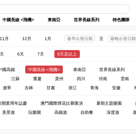
中國長線 <飛機>
東南亞
世界長線系列
特色團隊
11月
12月
1月
至
5天
6天
7天
8天及以上
中國高鐵
中國長線 <飛機>
東南亞
世界長線系列
江蘇
重慶
貴州
四川
河南
雲南
遼寧
吉林
甘肅
浙江
青海
安徽
行開業周年誌慶
澳門國際煙花比賽匯演
暑期主題樂園
美景遊
玩樂園
高鐵遊
自助餐
深度遊