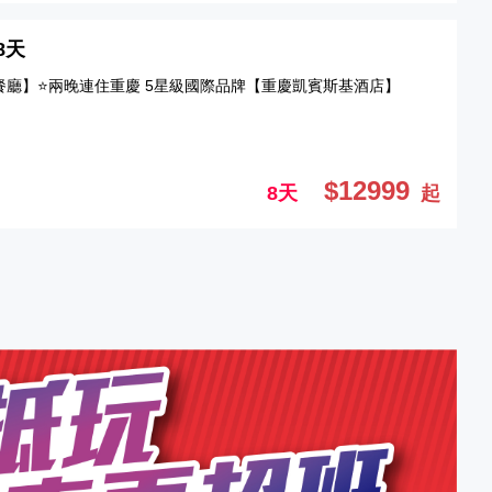
8天
餐廳】⭐兩晚連住重慶 5星級國際品牌【重慶凱賓斯基酒店】
$12999
8天
起