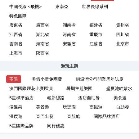
中國長線 <飛機>
東南亞
世界長線系列
特色團隊
廣東省
廣西省
湖南省
福建省
貴州省
江西省
湖北省
河南省
重慶市
四川省
雲南省
海南省
安徽省
江蘇省
北京市
上海市
陝西省
遊玩主題
不限
暑假小童免團費
銅鑼灣分行開業周年誌慶
澳門國際煙花比賽匯演
暑期主題樂園
盛夏池畔嬉水
5星標準酒店
嶄新線路
酒店自助餐
美食遊
浸溫泉
美景遊
玩樂園
高鐵遊
自助餐
深度遊
直巴出發
直航船
國際品牌酒店
5星國際品牌
同行優惠