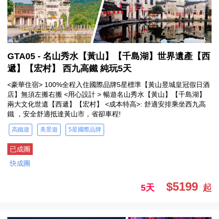
GTA05 - 名山秀水【黃山】【千島湖】世界遺產【西
遞】【宏村】 西九高鐵 純玩5天
<豪華住宿> 100%全程入住國際品牌5星標準【黃山昱城皇冠假日酒
店】無須左搬右搬 <用心設計 > 暢遊名山秀水【黃山】【千島湖】
兩大文化世遺【西遞】【宏村】 <成本特高>: 舒適安排乘坐西九高
鐵 ，安全舒適抵達黃山市，省卻車程!
高鐵遊
美景遊
5星國際品牌
已成團
快成團
$5199
5天
起