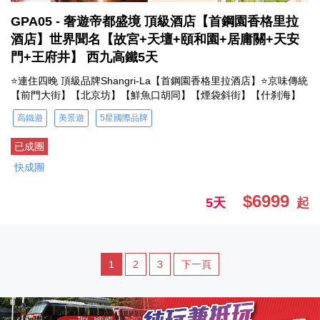
GPA05 - 奢遊帝都盛境 頂級酒店【首鋼園香格里拉
酒店】世界聞名【故宮+天壇+頤和園+居庸關+天安
門+王府井】 西九高鐵5天
⭐連住四晚 頂級品牌Shangri-La【首鋼園香格里拉酒店】⭐京味傳統
【前門大街】【北京坊】【鮮魚口胡同】【煙袋斜街】【什刹海】
高鐵遊
美景遊
5星國際品牌
已成團
快成團
$6999
5天
起
1
2
3
下一頁