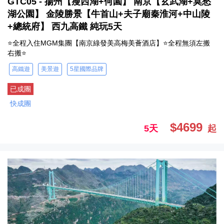
GTC05 - 揚州【瘦西湖+何園】 南京【玄武湖+莫愁
湖公園】 金陵勝景【牛首山+夫子廟秦淮河+中山陵
+總統府】 西九高鐵 純玩5天
⭐全程入住MGM集團【南京綠發美高梅美薈酒店】⭐全程無須左搬
右搬⭐
高鐵遊
美景遊
5星國際品牌
已成團
快成團
$4699
5天
起