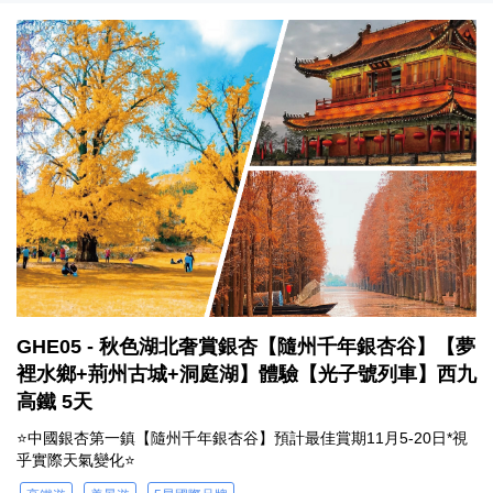
GHE05 - 秋色湖北奢賞銀杏【隨州千年銀杏谷】【夢
裡水鄉+荊州古城+洞庭湖】體驗【光子號列車】西九
高鐵 5天
⭐中國銀杏第一鎮【隨州千年銀杏谷】預計最佳賞期11月5-20日*視
乎實際天氣變化⭐