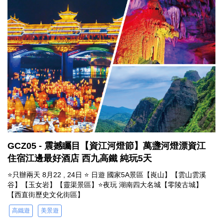
GCZ05 - 震撼矚目【資江河燈節】萬盞河燈漂資江
住宿江邊最好酒店 西九高鐵 純玩5天
⭐只辦兩天 8月22 , 24日 ⭐ 日遊 國家5A景區【崀山】【雲山雲溪
谷】【玉女岩】【靈渠景區】⭐夜玩 湖南四大名城【零陵古城】
【西直街歷史文化街區】
高鐵遊
美景遊