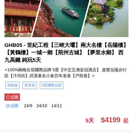
GHB05 - 世紀工程【三峽大壩】兩大名樓【岳陽樓】
【黃鶴樓】一城一鄉【荊州古城】【夢里水鄉】 西
九高鐵 純玩5天
⭐100%兩晚住宿國際品牌 5星【中交五洲皇冠酒店】 遊覽岳陽步行
區【汴河街】武漢著名小食百年老巷【戶部巷】⭐
高鐵遊
美景遊
5星國際品牌
已成團
快成團
24/9
24/10
14/11
$4199
5天
起