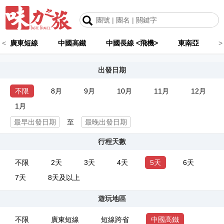
<
廣東短線
中國高鐵
中國長線 <飛機>
東南亞
>
出發日期
不限
8月
9月
10月
11月
12月
1月
至
行程天數
不限
2天
3天
4天
5天
6天
7天
8天及以上
遊玩地區
不限
廣東短線
短線跨省
中國高鐵