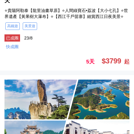
天
⭐貴陽阿勒泰【龍里油畫草原】⭐人間綠寶石•荔波【大小七孔】⭐世
界遺產【黃果樹大瀑布】⭐【西江千戶苗寨】細賞西江日夜美景⭐
高鐵遊
美景遊
已成團
23/8
快成團
$3799
5天
起