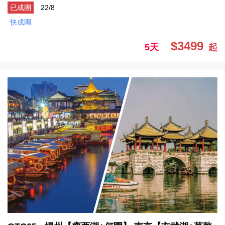
已成團
22/8
快成團
$3499
5天
起