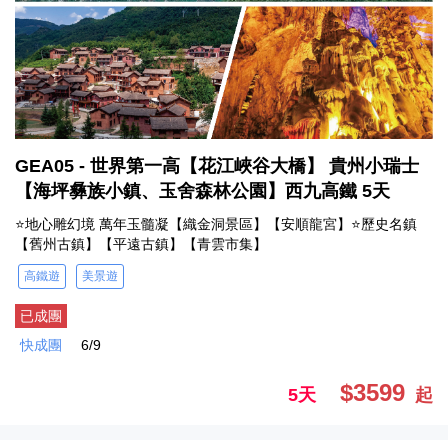
GEA05 - 世界第一高【花江峽谷大橋】 貴州小瑞士
【海坪彝族小鎮、玉舍森林公園】西九高鐵 5天
⭐地心雕幻境 萬年玉髓凝【織金洞景區】【安順龍宮】⭐歷史名鎮
【舊州古鎮】【平遠古鎮】【青雲市集】
高鐵遊
美景遊
已成團
快成團
6/9
$3599
5天
起