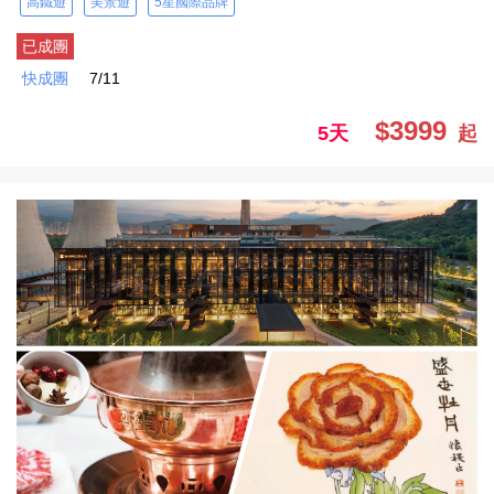
高鐵遊
美景遊
5星國際品牌
已成團
快成團
7/11
$3999
5天
起