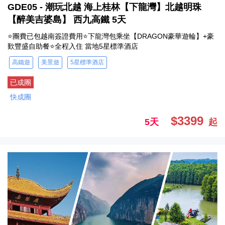
GDE05 - 潮玩北越 海上桂林【下龍灣】北越明珠
【醉美吉婆島】 西九高鐵 5天
⭐團費已包越南簽證費用⭐下龍灣包乘坐【DRAGON豪華遊輪】+豪
歎豐盛自助餐⭐全程入住 當地5星標準酒店
高鐵遊
美景遊
5星標準酒店
已成團
快成團
$3399
5天
起