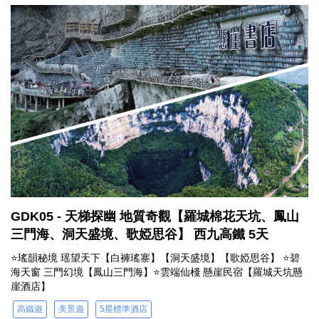
GDK05 - 天梯探幽 地質奇觀【羅城棉花天坑、鳳山
三門海、洞天盛境、歌婭思谷】 西九高鐵 5天
⭐瑤韻秘境 瑶望天下【白褲瑤寨】【洞天盛境】【歌婭思谷】 ⭐碧
海天窗 三門幻境【鳳山三門海】⭐雲端仙棧 懸崖民宿【羅城天坑懸
崖酒店】
高鐵遊
美景遊
5星標準酒店