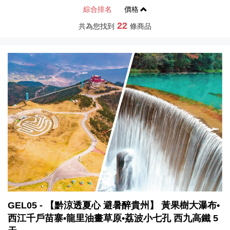
綜合排名
價格
22
共為您找到
條商品
GEL05 - 【黔涼透夏心 避暑醉貴州】 黃果樹大瀑布•
西江千戶苗寨•龍里油畫草原•荔波小七孔 西九高鐵 5