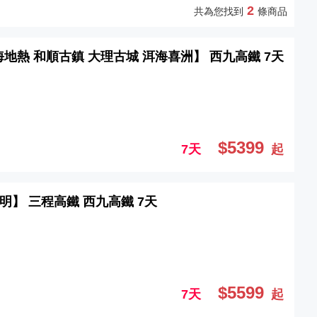
2
共為您找到
條商品
海地熱 和順古鎮 大理古城 洱海喜洲】 西九高鐵 7天
$5399
7天
起
昆明】 三程高鐵 西九高鐵 7天
$5599
7天
起