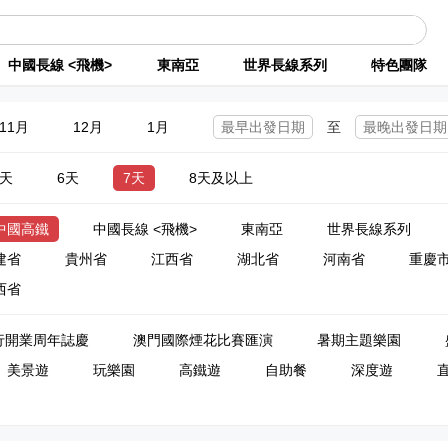
中國長線 <飛機>
東南亞
世界長線系列
特色團隊
11月
12月
1月
至
5天
6天
7天
8天及以上
中國高鐵
中國長線 <飛機>
東南亞
世界長線系列
建省
貴州省
江西省
湖北省
河南省
重慶
西省
行開業周年誌慶
澳門國際煙花比賽匯演
暑期主題樂園
美景遊
玩樂園
高鐵遊
自助餐
深度遊