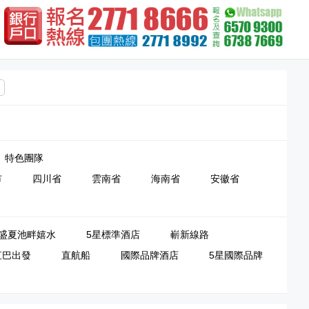
特色團隊
市
四川省
雲南省
海南省
安徽省
盛夏池畔嬉水
5星標準酒店
嶄新線路
直巴出發
直航船
國際品牌酒店
5星國際品牌