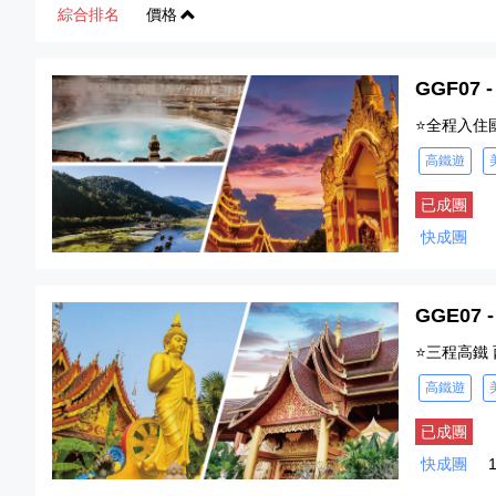
綜合排名
價格
GGF0
⭐全程入住
高鐵遊
已成團
快成團
GGE07
⭐三程高鐵
高鐵遊
已成團
快成團
1