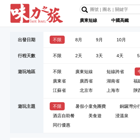
廣東短線
中國高鐵
出發日期
不限
8月
9月
10月
行程天數
不限
2天
3天
4天
遊玩地區
不限
廣東短線
短線跨省
廣東省
廣西省
湖南省
福
江蘇省
北京市
上海市
陝
遊玩主題
不限
暑假小童免團費
銅鑼灣分
酒店自助餐
美食遊
浸溫泉
同行優惠