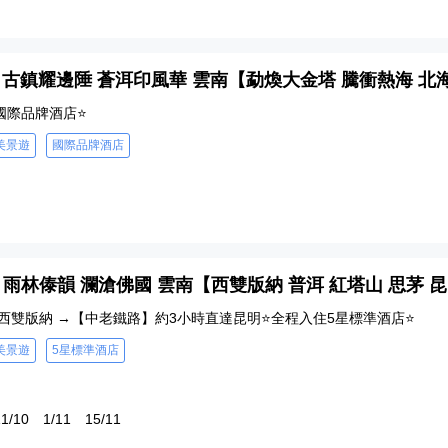
7 - 古鎮耀邊陲 蒼洱印風華 雲南【勐煥大金塔 騰衝熱海 北
國際品牌酒店⭐
美景遊
國際品牌酒店
 - 雨林傣韻 瀾滄佛國 雲南【西雙版納 普洱 紅塔山 思茅 
 西雙版納 →【中老鐵路】約3小時直達昆明⭐全程入住5星標準酒店⭐
美景遊
5星標準酒店
1/10
1/11
15/11