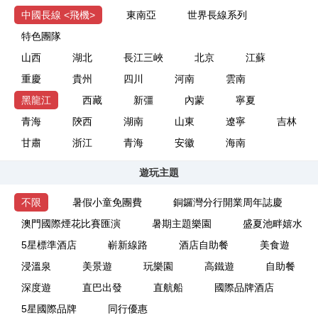
中國長線 <飛機>
東南亞
世界長線系列
特色團隊
山西
湖北
長江三峽
北京
江蘇
重慶
貴州
四川
河南
雲南
黑龍江
西藏
新彊
內蒙
寧夏
青海
陝西
湖南
山東
遼寧
吉林
甘肅
浙江
青海
安徽
海南
遊玩主題
不限
暑假小童免團費
銅鑼灣分行開業周年誌慶
澳門國際煙花比賽匯演
暑期主題樂園
盛夏池畔嬉水
5星標準酒店
嶄新線路
酒店自助餐
美食遊
浸溫泉
美景遊
玩樂園
高鐵遊
自助餐
深度遊
直巴出發
直航船
國際品牌酒店
5星國際品牌
同行優惠