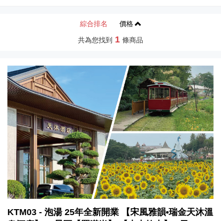
綜合排名
價格
1
共為您找到
條商品
KTM03 - 泡湯 25年全新開業 【宋風雅韻•瑞金天沐溫