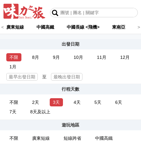
<
廣東短線
中國高鐵
中國長線 <飛機>
東南亞
>
出發日期
不限
8月
9月
10月
11月
12月
1月
至
行程天數
不限
2天
3天
4天
5天
6天
7天
8天及以上
遊玩地區
不限
廣東短線
短線跨省
中國高鐵