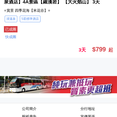
泉酒店】4A景區【羅漢岩】 【大火焰山】 3天
⭐賞景 四季花海【米花谷】⭐
浸溫泉
5星標準酒店
已成團
快成團
$799
3天
起
公司簡介
分行地址
報紙廣告
宣傳單張