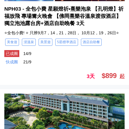
NPH03 - 全包小費 星願燈祈•熹樂泡泉 【孔明燈】祈
福放飛 專場篝火晚會 【佛岡熹樂谷溫泉渡假酒店】
獨立泡池露台房+酒店自助晚餐 3天
⭐全包小費! ⭐ 只辨9月7，14，21，28日， 10月12，19，26日⭐
美食遊
浸溫泉
美景遊
5星標準酒店
酒店自助餐
已成團
14/9
快成團
21/9
$899
3天
起