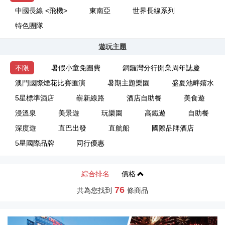
中國長線 <飛機>
東南亞
世界長線系列
特色團隊
遊玩主題
不限
暑假小童免團費
銅鑼灣分行開業周年誌慶
澳門國際煙花比賽匯演
暑期主題樂園
盛夏池畔嬉水
5星標準酒店
嶄新線路
酒店自助餐
美食遊
浸溫泉
美景遊
玩樂園
高鐵遊
自助餐
深度遊
直巴出發
直航船
國際品牌酒店
5星國際品牌
同行優惠
綜合排名
價格
76
共為您找到
條商品