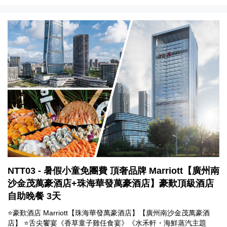
NTT03 - 暑假小童免團費 頂奢品牌 Marriott【廣州南
沙金茂萬豪酒店+珠海華發萬豪酒店】豪歎頂級酒店
自助晚餐 3天
⭐豪歎酒店 Marriott【珠海華發萬豪酒店】【廣州南沙金茂萬豪酒
店】 ⭐舌尖饗宴《香草童子雞任食宴》《水禾軒・海鮮蒸汽主題