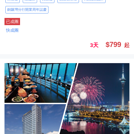
銅鑼灣分行開業周年誌慶
已成團
快成團
$799
3天
起