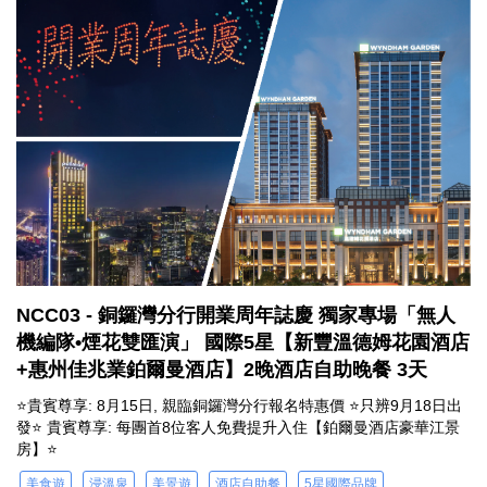
NCC03 - 銅鑼灣分行開業周年誌慶 獨家專場「無人
機編隊•煙花雙匯演」 國際5星【新豐溫德姆花園酒店
+惠州佳兆業鉑爾曼酒店】2晚酒店自助晚餐 3天
⭐貴賓尊享: 8月15日, 親臨銅鑼灣分行報名特惠價 ⭐只辨9月18日出
發⭐ 貴賓尊享: 每團首8位客人免費提升入住【鉑爾曼酒店豪華江景
房】⭐
美食遊
浸溫泉
美景遊
酒店自助餐
5星國際品牌