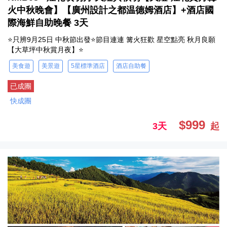
火中秋晚會】【廣州設計之都温德姆酒店】+酒店國
際海鮮自助晚餐 3天
⭐只辨9月25日 中秋節出發⭐節目連連 篝火狂歡 星空點亮 秋月良願
【大草坪中秋賞月夜】⭐
美食遊
美景遊
5星標準酒店
酒店自助餐
已成團
快成團
$999
3天
起