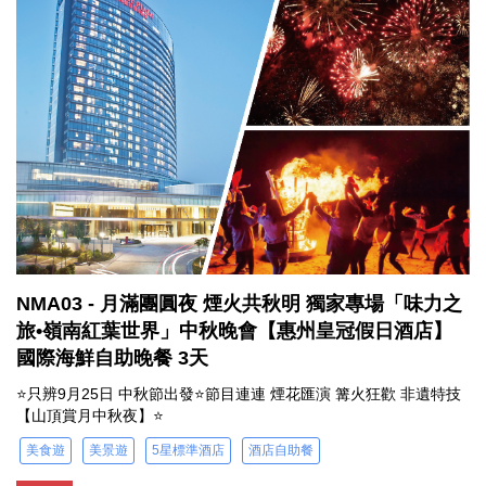
NMA03 - 月滿團圓夜 煙火共秋明 獨家專場「味力之
旅•嶺南紅葉世界」中秋晚會【惠州皇冠假日酒店】
國際海鮮自助晚餐 3天
⭐只辨9月25日 中秋節出發⭐節目連連 煙花匯演 篝火狂歡 非遺特技
【山頂賞月中秋夜】⭐
美食遊
美景遊
5星標準酒店
酒店自助餐