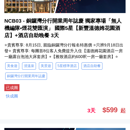
NCB03 - 銅鑼灣分行開業周年誌慶 獨家專場「無人
機編隊•煙花雙匯演」 國際5星【新豐溫德姆花園酒
店】+酒店自助晚餐 3天
⭐貴賓尊享: 8月15日, 親臨銅鑼灣分行報名特惠價 ⭐只辨9月18日出
發⭐ 貴賓尊享: 每團首8位客人免費提升入住【溫德姆花園酒店一房
一廳露台泡池大床套房】+【雅致酒店約600呎一房一廳套房】⭐
美食遊
浸溫泉
美景遊
5星標準酒店
酒店自助餐
銅鑼灣分行開業周年誌慶
已成團
快成團
$599
3天
起