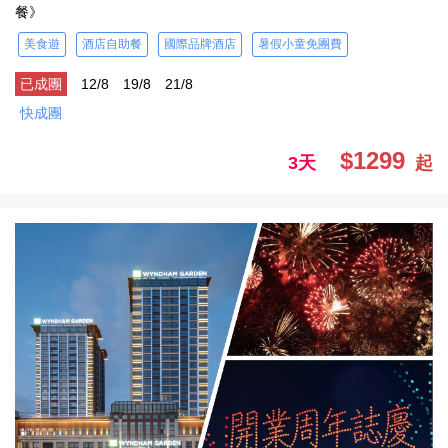
餐》
美食遊
酒店自助餐
國際品牌酒店
暑假小童免團費
已成團
12/8
19/8
21/8
快成團
$1299
3天
起