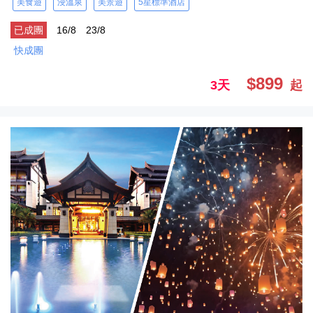
美食遊
浸溫泉
美景遊
5星標準酒店
已成團
16/8
23/8
快成團
$899
3天
起