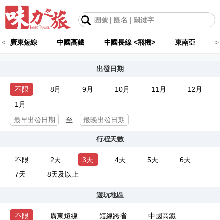
<
廣東短線
中國高鐵
中國長線 <飛機>
東南亞
>
出發日期
不限
8月
9月
10月
11月
12月
1月
至
行程天數
不限
2天
3天
4天
5天
6天
7天
8天及以上
遊玩地區
不限
廣東短線
短線跨省
中國高鐵