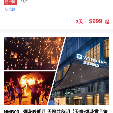
已成團
25/9
快成團
$999
3天
起
NMB03 - 煙花映明月 天燈共秋明【天燈•煙花賞月篝