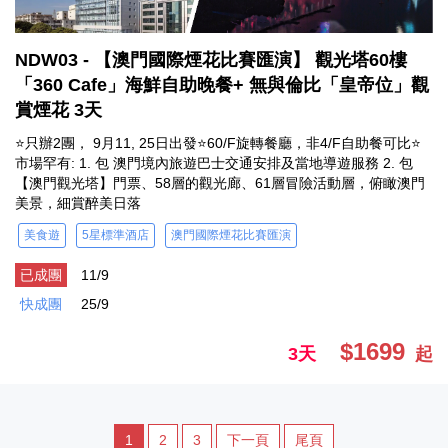
NDW03 - 【澳門國際煙花比賽匯演】 觀光塔60樓
「360 Cafe」海鮮自助晚餐+ 無與倫比「皇帝位」觀
賞煙花 3天
⭐只辦2團， 9月11, 25日出發⭐60/F旋轉餐廳，非4/F自助餐可比⭐
市場罕有: 1. 包 澳門境內旅遊巴士交通安排及當地導遊服務 2. 包
【澳門觀光塔】門票、58層的觀光廊、61層冒險活動層，俯瞰澳門
美景，細賞醉美日落
美食遊
5星標準酒店
澳門國際煙花比賽匯演
已成團
11/9
快成團
25/9
$1699
3天
起
1
2
3
下一頁
尾頁