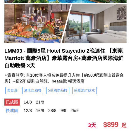
LMM03 - 國際5星 Hotel Staycatio 2晚連住 【東莞
Marriott 萬豪酒店】豪華露台房+萬豪酒店國際海鮮
自助晚餐 3天
⭐貴賓尊享: 首10位客人報名免費提升入住【約500呎豪華山景露台
房】⭐宿2宵 瞓到自然醒、hea住歎 暢玩酒店
美食遊
酒店自助餐
5星國際品牌
盛夏池畔嬉水
已成團
14/8
21/8
快成團
12/8
16/8
28/8
9/9
25/9
$899
3天
起