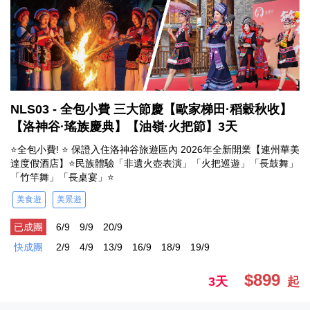
NLS03 - 全包小費 三大節慶【歐家梯田·稻穀秋收】
【洛神谷·瑤族慶典】【油嶺·火把節】3天
⭐全包小費! ⭐ 保證入住洛神谷旅遊區內 2026年全新開業【連州華美
達度假酒店】⭐民族體驗「非遺火壺表演」「火把巡遊」「長鼓舞」
「竹竿舞」「長桌宴」⭐
美食遊
美景遊
已成團
6/9
9/9
20/9
快成團
2/9
4/9
13/9
16/9
18/9
19/9
$899
3天
起