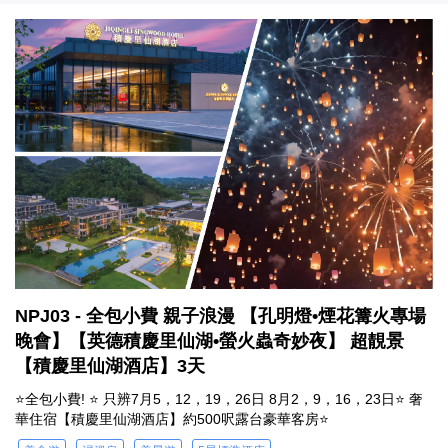
NPJ03 - 全包小費 親子浪漫 【孔明燈•煙花篝火專場
晚會】【英德積慶里仙湖•螢火蟲奇妙夜】 超靚景
【積慶里仙湖酒店】3天
⭐全包小費! ⭐ 只辨7月5，12，19，26日 8月2，9，16，23日⭐ 奢
華住宿【積慶里仙湖酒店】約500呎露台豪華客房⭐