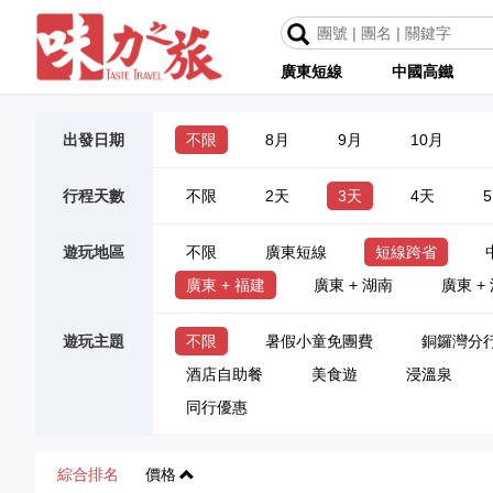
廣東短線
中國高鐵
出發日期
不限
8月
9月
10月
行程天數
不限
2天
3天
4天
遊玩地區
不限
廣東短線
短線跨省
廣東 + 福建
廣東 + 湖南
廣東 +
遊玩主題
不限
暑假小童免團費
銅鑼灣分
酒店自助餐
美食遊
浸溫泉
同行優惠
綜合排名
價格