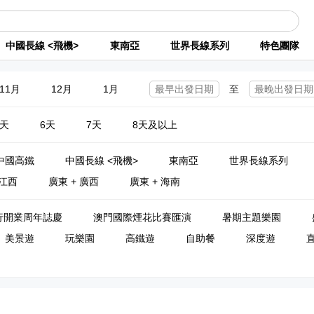
中國長線 <飛機>
東南亞
世界長線系列
特色團隊
11月
12月
1月
至
5天
6天
7天
8天及以上
中國高鐵
中國長線 <飛機>
東南亞
世界長線系列
 江西
廣東 + 廣西
廣東 + 海南
行開業周年誌慶
澳門國際煙花比賽匯演
暑期主題樂園
美景遊
玩樂園
高鐵遊
自助餐
深度遊