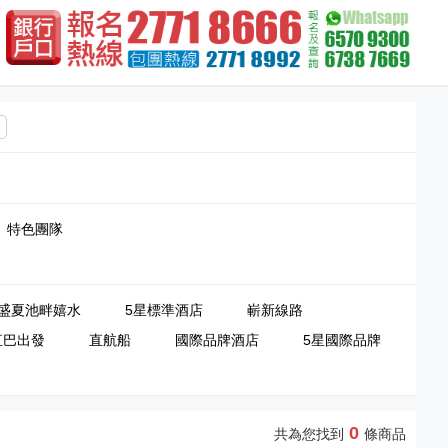
特色團隊
盛夏池畔嬉水
5星標準酒店
嶄新線路
直巴出發
直航船
國際品牌酒店
5星國際品牌
0
共為您找到
條商品