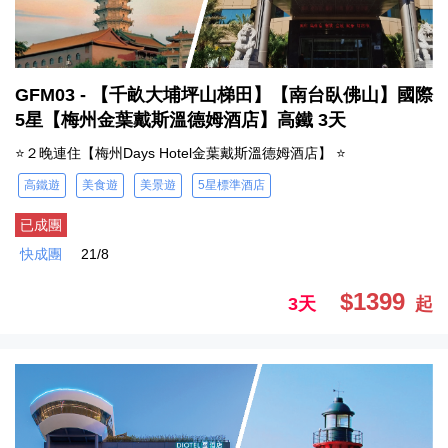
GFM03 - 【千畝大埔坪山梯田】【南台臥佛山】國際
5星【梅州金葉戴斯溫德姆酒店】高鐵 3天
⭐２晚連住【梅州Days Hotel金葉戴斯溫德姆酒店】 ⭐
高鐵遊
美食遊
美景遊
5星標準酒店
已成團
快成團
21/8
$1399
3天
起