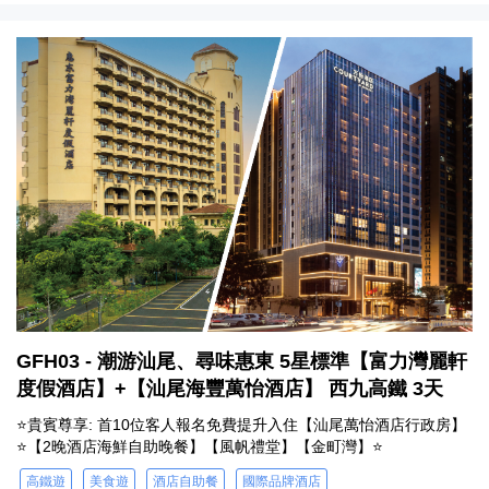
GFH03 - 潮游汕尾、尋味惠東 5星標準【富力灣麗軒
度假酒店】+【汕尾海豐萬怡酒店】 西九高鐵 3天
⭐貴賓尊享: 首10位客人報名免費提升入住【汕尾萬怡酒店行政房】
⭐【2晚酒店海鮮自助晚餐】【風帆禮堂】【金町灣】⭐
高鐵遊
美食遊
酒店自助餐
國際品牌酒店