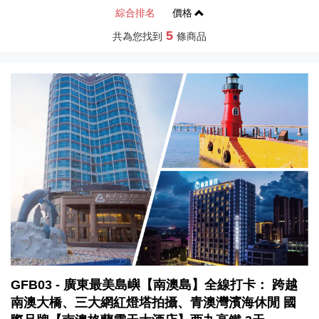
綜合排名
價格
5
共為您找到
條商品
GFB03 - 廣東最美島嶼【南澳島】全線打卡： 跨越
南澳大橋、三大網紅燈塔拍攝、青澳灣濱海休閒 國