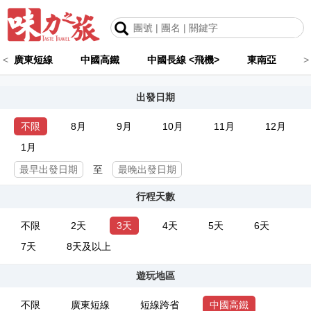
<
廣東短線
中國高鐵
中國長線 <飛機>
東南亞
>
出發日期
不限
8月
9月
10月
11月
12月
1月
至
行程天數
不限
2天
3天
4天
5天
6天
7天
8天及以上
遊玩地區
不限
廣東短線
短線跨省
中國高鐵