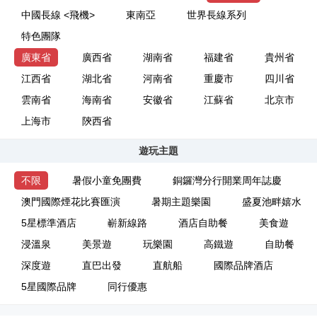
中國長線 <飛機>
東南亞
世界長線系列
特色團隊
廣東省
廣西省
湖南省
福建省
貴州省
江西省
湖北省
河南省
重慶市
四川省
雲南省
海南省
安徽省
江蘇省
北京市
上海市
陝西省
遊玩主題
不限
暑假小童免團費
銅鑼灣分行開業周年誌慶
澳門國際煙花比賽匯演
暑期主題樂園
盛夏池畔嬉水
5星標準酒店
嶄新線路
酒店自助餐
美食遊
浸溫泉
美景遊
玩樂園
高鐵遊
自助餐
深度遊
直巴出發
直航船
國際品牌酒店
5星國際品牌
同行優惠