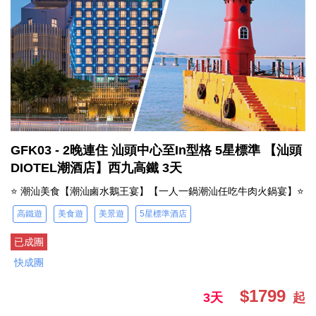
GFK03 - 2晚連住 汕頭中心至In型格 5星標準 【汕頭
DIOTEL潮酒店】西九高鐵 3天
⭐ 潮汕美食【潮汕鹵水鵝王宴】【一人一鍋潮汕任吃牛肉火鍋宴】⭐
高鐵遊
美食遊
美景遊
5星標準酒店
已成團
快成團
$1799
3天
起