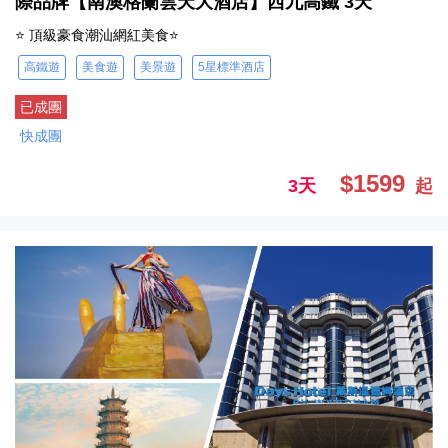
際品牌【南澳格蘭雲天大酒店】西九高鐵 3天
⭐ 頂級豪食潮汕網紅美食⭐
高鐵遊
美食遊
美景遊
5星標準酒店
已成團
快成團
$1599
3天
起