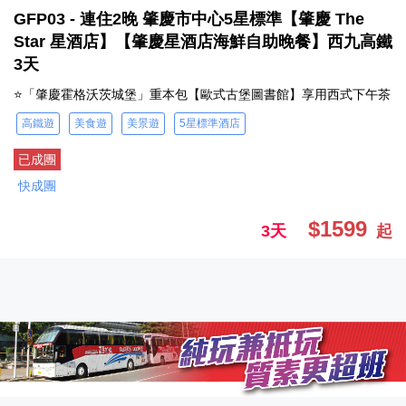
GFP03 - 連住2晚 肇慶市中心5星標準【肇慶 The
Star 星酒店】【肇慶星酒店海鮮自助晚餐】西九高鐵
3天
⭐「肇慶霍格沃茨城堡」重本包【歐式古堡圖書館】享用西式下午茶
高鐵遊
美食遊
美景遊
5星標準酒店
已成團
快成團
$1599
3天
起