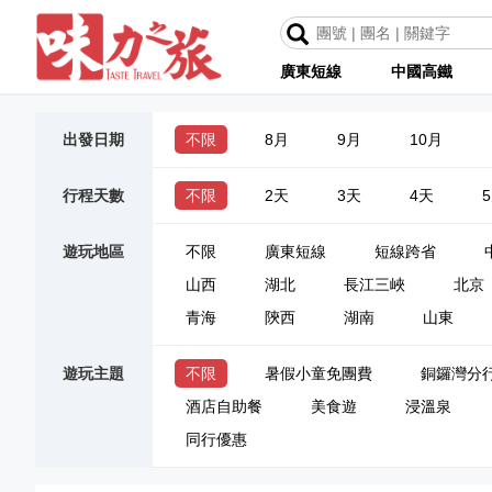
廣東短線
中國高鐵
出發日期
不限
8月
9月
10月
行程天數
不限
2天
3天
4天
遊玩地區
不限
廣東短線
短線跨省
山西
湖北
長江三峽
北京
青海
陝西
湖南
山東
遊玩主題
不限
暑假小童免團費
銅鑼灣分
酒店自助餐
美食遊
浸溫泉
同行優惠