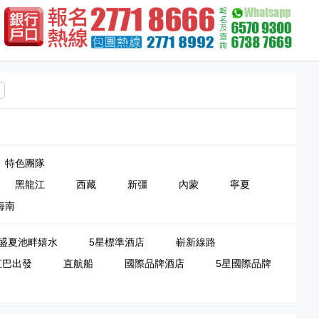
特色團隊
黑龍江
西藏
新彊
內蒙
寧夏
海南
盛夏池畔嬉水
5星標準酒店
嶄新線路
直巴出發
直航船
國際品牌酒店
5星國際品牌