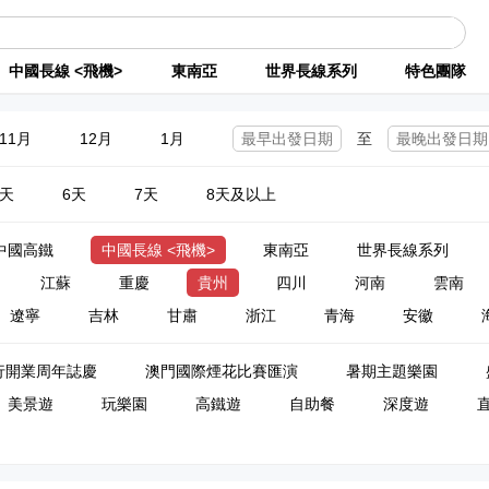
中國長線 <飛機>
東南亞
世界長線系列
特色團隊
11月
12月
1月
至
5天
6天
7天
8天及以上
中國高鐵
中國長線 <飛機>
東南亞
世界長線系列
江蘇
重慶
貴州
四川
河南
雲南
遼寧
吉林
甘肅
浙江
青海
安徽
行開業周年誌慶
澳門國際煙花比賽匯演
暑期主題樂園
美景遊
玩樂園
高鐵遊
自助餐
深度遊