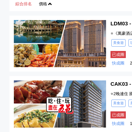
綜合排名
價格
LDM0
⭐《萬豪酒
美食遊
已成團
快成團
2
CAK03
⭐2晚連住
美食遊
已成團
快成團
1