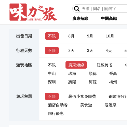
廣東短線
中國高鐵
出發日期
不限
8月
9月
10月
行程天數
不限
2天
3天
4天
遊玩地區
不限
廣東短線
短線跨省
中山
珠海
順德
番禺
深圳
惠陽
河源
梅州
遊玩主題
不限
暑假小童免團費
銅鑼灣分
酒店自助餐
美食遊
浸溫泉
同行優惠