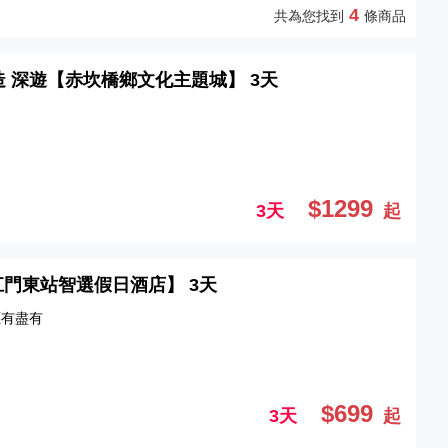
4
共為您找到
條商品
打造 深遊【赤坎橋鄉文化主題城】 3天
$1299
3天
起
 【江門東站智選假日酒店】 3天
應有盡有
$699
3天
起