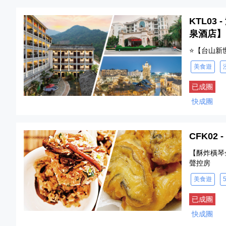
KTL0
泉酒店】
⭐【台山新
美食遊
已成團
快成團
CFK0
【酥炸橫琴
聲控房
美食遊
已成團
快成團