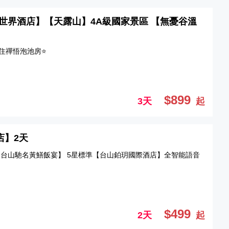
山新世界酒店】【天露山】4A級國家景區 【無憂谷溫
住禪悟泡池房⭐
$899
3天
起
店】2天
台山馳名黃鱔飯宴】 5星標準【台山鉑玥國際酒店】全智能語音
$499
2天
起