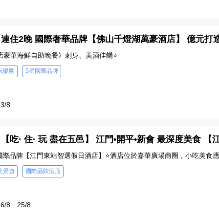
3 - 連住2晚 國際奢華品牌【佛山千燈湖萬豪酒店】 億元
店豪華海鮮自助晚餐》刺身、美酒佳餚⭐
玩樂園
5星國際品牌
3/8
 - 【吃· 住· 玩 盡在五邑】 江門•開平•新會 最深度美食
 國際品牌【江門東站智選假日酒店】⭐酒店位於嘉華廣場商圈，小吃美食
美景遊
國際品牌酒店
6/8
25/8