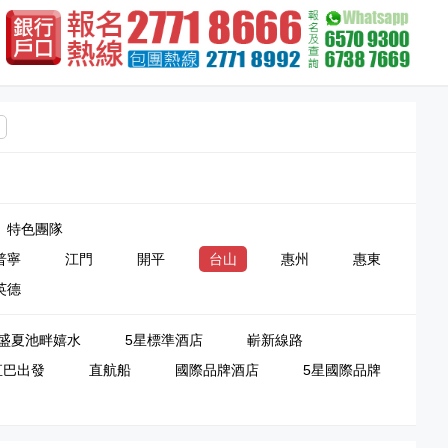
特色團隊
普寧
江門
開平
台山
惠州
惠東
英德
盛夏池畔嬉水
5星標準酒店
嶄新線路
直巴出發
直航船
國際品牌酒店
5星國際品牌