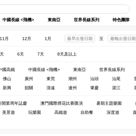
中國長線 <飛機>
東南亞
世界長線系列
特色團隊
11月
12月
1月
至
5天
6天
7天
8天及以上
中國高鐵
中國長線 <飛機>
東南亞
世界長線系列
佛山
廣州
東莞
潮州
汕頭
汕尾
新興
韶關
清遠
連州
肇慶
湛江
行開業周年誌慶
澳門國際煙花比賽匯演
暑期主題樂園
美景遊
玩樂園
高鐵遊
自助餐
深度遊