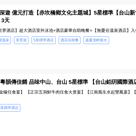
3 - 深遊 億元打造【赤坎橋鄉文化主題城】5星標準【台
 3天
世界酒店】超大酒店室外泳池+酒店豪華自助晚餐⭐【無憂谷溫泉酒店】入
浸溫泉
美景遊
5星標準酒店
酒店自助餐
盛夏池畔嬉水
2 - 粵韻傳佳餚 品味中山、台山 5星標準 【台山鉑玥國際酒
金蠔任食宴】 【正宗五洞鮮牛肉任食火煲宴】【江南風生水起雙鳳宴】【
5星標準酒店