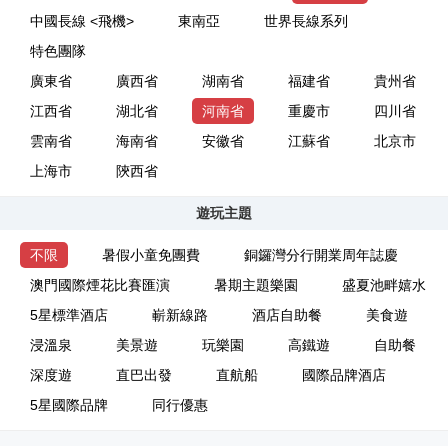
中國長線 <飛機>
東南亞
世界長線系列
特色團隊
廣東省
廣西省
湖南省
福建省
貴州省
江西省
湖北省
河南省
重慶市
四川省
雲南省
海南省
安徽省
江蘇省
北京市
上海市
陝西省
遊玩主題
不限
暑假小童免團費
銅鑼灣分行開業周年誌慶
澳門國際煙花比賽匯演
暑期主題樂園
盛夏池畔嬉水
5星標準酒店
嶄新線路
酒店自助餐
美食遊
浸溫泉
美景遊
玩樂園
高鐵遊
自助餐
深度遊
直巴出發
直航船
國際品牌酒店
5星國際品牌
同行優惠