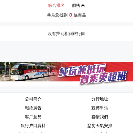
綜合排名
價格
0
共為您找到
條商品
沒有找到相關旅行團
公司簡介
分行地址
報紙廣告
宣傳單張
客戶意見
聯繫我們
銀行户口資料
惡劣天氣安排