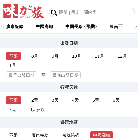
<
廣東短線
中國高鐵
中國長線 <飛機>
東南亞
>
出發日期
不限
8月
9月
10月
11月
12月
1月
至
行程天數
不限
2天
3天
4天
5天
6天
7天
8天及以上
遊玩地區
不限
廣東短線
短線跨省
中國高鐵