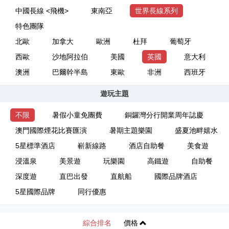
中國長線 <飛機>
東南亞
世界長線系列
特色團隊
北歐
加拿大
歐洲
杜拜
葡萄牙
西歐
沙地阿拉伯
美國
英國
意大利
澳洲
巴爾幹半島
東歐
非洲
西班牙
遊玩主題
不限
暑假小童免團費
銅鑼灣分行開業周年誌慶
澳門國際煙花比賽匯演
暑期主題樂園
盛夏池畔嬉水
5星標準酒店
嶄新線路
酒店自助餐
美食遊
浸溫泉
美景遊
玩樂園
高鐵遊
自助餐
深度遊
直巴出發
直航船
國際品牌酒店
5星國際品牌
同行優惠
綜合排名
價格