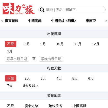
<
廣東短線
中國高鐵
中國長線 <飛機>
東南亞
>
出發日期
不限
8月
9月
10月
11月
12月
1月
至
行程天數
不限
2天
3天
4天
5天
6天
7天
8天及以上
遊玩地區
不限
廣東短線
短線跨省
中國高鐵