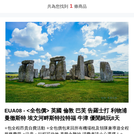
1
共為您找到
條商品
EUA08 - <全包價> 英國 倫敦 巴芙 告羅士打 利物浦
曼徹斯特 埃文河畔斯特拉特福 牛津 優閒純玩8天
⭐包全程昂貴自費活動 ⭐全包價包來回所有機場稅及領隊兼導遊全程