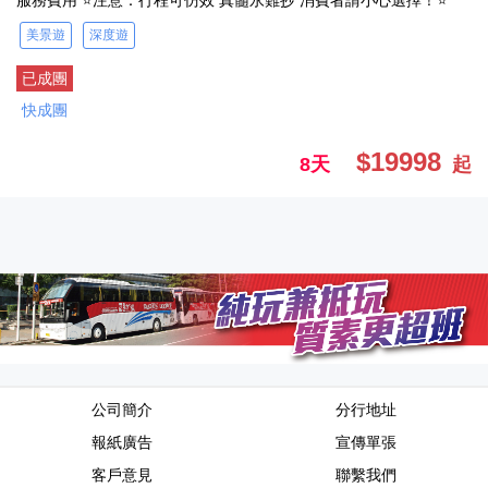
服務費用 ⭐注意：行程可仿效 真髓永難抄 消費者請小心選擇！⭐
美景遊
深度遊
已成團
快成團
$19998
8天
起
公司簡介
分行地址
報紙廣告
宣傳單張
客戶意見
聯繫我們