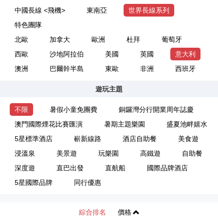
中國長線 <飛機>
東南亞
世界長線系列
特色團隊
北歐
加拿大
歐洲
杜拜
葡萄牙
西歐
沙地阿拉伯
美國
英國
意大利
澳洲
巴爾幹半島
東歐
非洲
西班牙
遊玩主題
不限
暑假小童免團費
銅鑼灣分行開業周年誌慶
澳門國際煙花比賽匯演
暑期主題樂園
盛夏池畔嬉水
5星標準酒店
嶄新線路
酒店自助餐
美食遊
浸溫泉
美景遊
玩樂園
高鐵遊
自助餐
深度遊
直巴出發
直航船
國際品牌酒店
5星國際品牌
同行優惠
綜合排名
價格