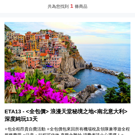
1
共為您找到
條商品
ETA13 - <全包價> 浪漫天堂秘境之地<南北意大利>
深度純玩13天
⭐包全程昂貴自費活動 ⭐全包價包來回所有機場稅及領隊兼導遊全程