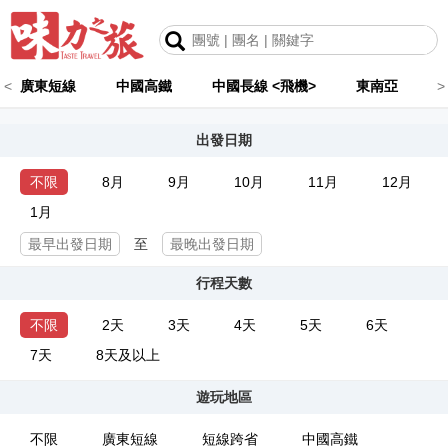
<
廣東短線
中國高鐵
中國長線 <飛機>
東南亞
>
出發日期
不限
8月
9月
10月
11月
12月
1月
至
行程天數
不限
2天
3天
4天
5天
6天
7天
8天及以上
遊玩地區
不限
廣東短線
短線跨省
中國高鐵