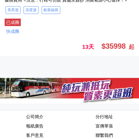
服務費用 ⭐注意：行程可仿效 真髓永難抄 消費者請小心選擇！⭐
美景遊
深度遊
嶄新線路
已成團
快成團
$35998
13天
起
公司簡介
分行地址
報紙廣告
宣傳單張
客戶意見
聯繫我們