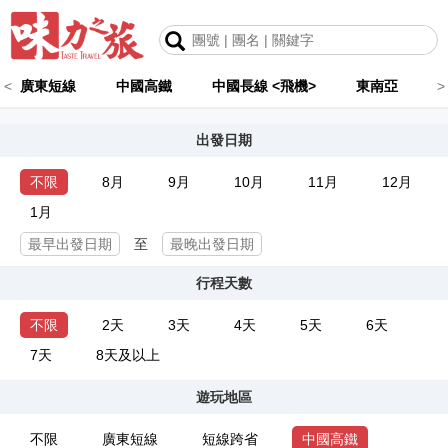
<
廣東短線
中國高鐵
中國長線 <飛機>
東南亞
>
出發日期
不限
8月
9月
10月
11月
12月
1月
至
行程天數
不限
2天
3天
4天
5天
6天
7天
8天及以上
遊玩地區
不限
廣東短線
短線跨省
中國高鐵