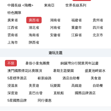
中國長線 <飛機>
東南亞
世界長線系列
特色團隊
廣東省
廣西省
湖南省
福建省
貴州省
江西省
湖北省
河南省
重慶市
四川省
雲南省
海南省
安徽省
江蘇省
北京市
上海市
陝西省
遊玩主題
不限
暑假小童免團費
銅鑼灣分行開業周年誌慶
澳門國際煙花比賽匯演
暑期主題樂園
盛夏池畔嬉水
5星標準酒店
嶄新線路
酒店自助餐
美食遊
浸溫泉
美景遊
玩樂園
高鐵遊
自助餐
深度遊
直巴出發
直航船
國際品牌酒店
5星國際品牌
同行優惠