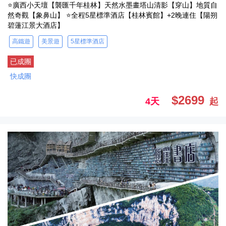
⭐廣西小天壇【襲匯千年桂林】天然水墨畫塔山清影【穿山】地質自
然奇觀【象鼻山】 ⭐全程5星標準酒店【桂林賓館】+2晚連住【陽朔
碧蓮江景大酒店】
高鐵遊
美景遊
5星標準酒店
已成團
快成團
$2699
4天
起