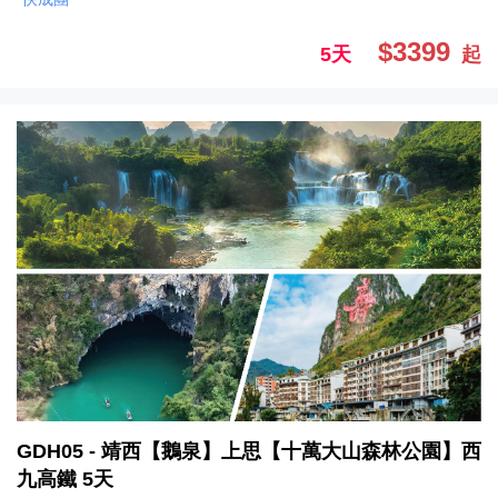
$3399
5天
起
GDH05 - 靖西【鵝泉】上思【十萬大山森林公園】西
九高鐵 5天