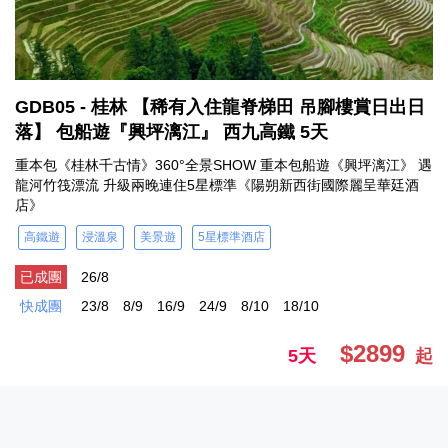
GDB05 - 桂林 【稀有入住龍脊梯田 吊腳樓賞日出日
落】 包船遊『興坪漓江』 西九高鐵 5天
重本包《桂林千古情》360°全景SHOW 重本包船遊《興坪漓江》 遇
龍河竹筏漂流 升級兩晚連住5星標準《陽朔新西街國際麗呈華廷酒
店》
高鐵遊
浸溫泉
美景遊
5星標準酒店
已成團
26/8
快成團
23/8
8/9
16/9
24/9
8/10
18/10
$2899
5天
起