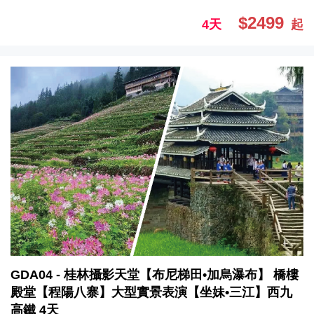
$2499
4天
起
GDA04 - 桂林攝影天堂【布尼梯田•加烏瀑布】 橋樓
殿堂【程陽八寨】大型實景表演【坐妹•三江】西九
高鐵 4天