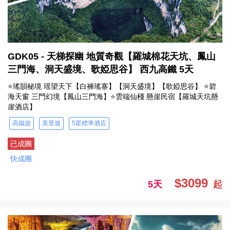
GDK05 - 天梯探幽 地質奇觀【羅城棉花天坑、鳳山
三門海、洞天盛境、歌婭思谷】 西九高鐵 5天
⭐瑤韻秘境 瑶望天下【白褲瑤寨】【洞天盛境】【歌婭思谷】 ⭐碧
海天窗 三門幻境【鳳山三門海】⭐雲端仙棧 懸崖民宿【羅城天坑懸
崖酒店】
高鐵遊
美景遊
5星標準酒店
已成團
快成團
$3099
5天
起