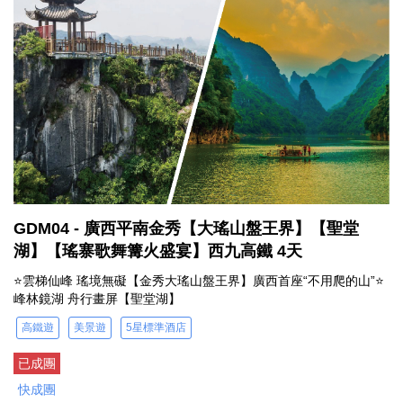
GDM04 - 廣西平南金秀【大瑤山盤王界】【聖堂
湖】【瑤寨歌舞篝火盛宴】西九高鐵 4天
⭐雲梯仙峰 瑤境無礙【金秀大瑤山盤王界】廣西首座“不用爬的山”⭐
峰林鏡湖 舟行畫屏【聖堂湖】
高鐵遊
美景遊
5星標準酒店
已成團
快成團