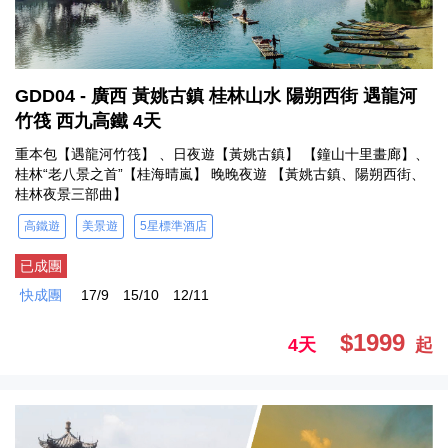
GDD04 - 廣西 黃姚古鎮 桂林山水 陽朔西街 遇龍河
竹筏 西九高鐵 4天
重本包【遇龍河竹筏】 、日夜遊【黃姚古鎮】 【鐘山十里畫廊】、
桂林“老八景之首”【桂海晴嵐】 晚晚夜遊 【黃姚古鎮、陽朔西街、
桂林夜景三部曲】
高鐵遊
美景遊
5星標準酒店
已成團
快成團
17/9
15/10
12/11
$1999
4天
起