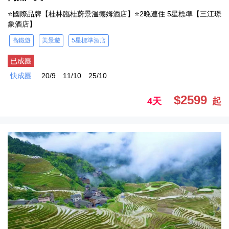
⭐國際品牌【桂林臨桂蔚景溫德姆酒店】⭐2晚連住 5星標準【三江璟
象酒店】
高鐵遊
美景遊
5星標準酒店
已成團
快成團
20/9
11/10
25/10
$2599
4天
起