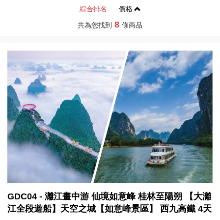
綜合排名
價格
8
共為您找到
條商品
GDC04 - 灕江畫中游 仙境如意峰 桂林至陽朔 【大灕
江全段遊船】天空之城【如意峰景區】 西九高鐵 4天