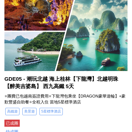
GDE05 - 潮玩北越 海上桂林【下龍灣】北越明珠
【醉美吉婆島】 西九高鐵 5天
⭐團費已包越南簽證費用⭐下龍灣包乘坐【DRAGON豪華遊輪】+豪
歎豐盛自助餐⭐全程入住 當地5星標準酒店
高鐵遊
美景遊
5星標準酒店
已成團
快成團