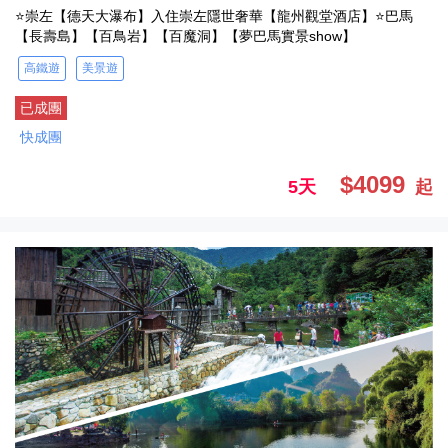
⭐崇左【德天大瀑布】入住崇左隱世奢華【龍州觀堂酒店】⭐巴馬
【長壽島】【百鳥岩】【百魔洞】【夢巴馬實景show】
高鐵遊
美景遊
已成團
快成團
$4099
5天
起