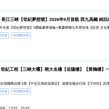
 - 長江三峽【世紀夢想號】2026年9月首航 西九高鐵 純玩
26年全新【世紀夢想號】5鑽級豪華遊輪⭐重慶蟬聯九年黑珍珠【於塗·文化
美景遊
5星國際品牌
5 - 世紀工程【三峽大壩】兩大名樓【岳陽樓】【黃鶴樓
兩晚住宿國際品牌 5星【中交五洲皇冠酒店】 遊覽岳陽步行區【汴河街】武
美景遊
5星國際品牌
6/9
17/10
31/10