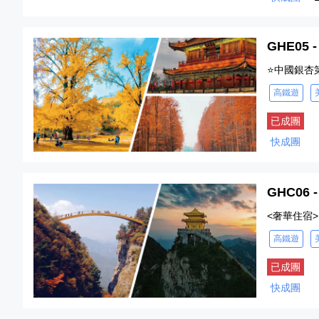
GHE0
⭐中國銀杏
高鐵遊
已成團
快成團
GHC0
<奢華住宿>
高鐵遊
已成團
快成團