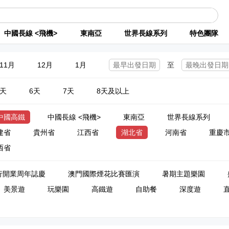
中國長線 <飛機>
東南亞
世界長線系列
特色團隊
11月
12月
1月
至
5天
6天
7天
8天及以上
中國高鐵
中國長線 <飛機>
東南亞
世界長線系列
建省
貴州省
江西省
湖北省
河南省
重慶
西省
行開業周年誌慶
澳門國際煙花比賽匯演
暑期主題樂園
美景遊
玩樂園
高鐵遊
自助餐
深度遊