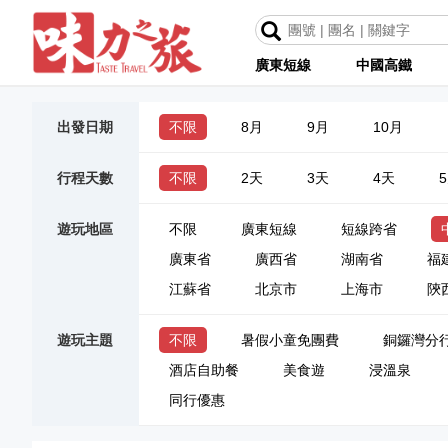
廣東短線
中國高鐵
出發日期
不限
8月
9月
10月
行程天數
不限
2天
3天
4天
遊玩地區
不限
廣東短線
短線跨省
廣東省
廣西省
湖南省
福
江蘇省
北京市
上海市
陝
遊玩主題
不限
暑假小童免團費
銅鑼灣分
酒店自助餐
美食遊
浸溫泉
同行優惠