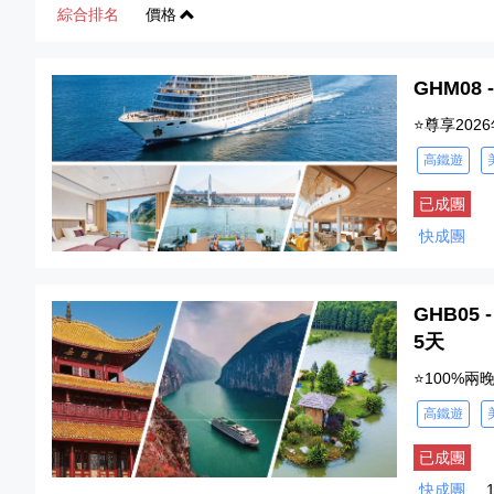
綜合排名
價格
GHM08
⭐尊享20
高鐵遊
已成團
快成團
GHB0
5天
⭐100%
高鐵遊
已成團
快成團
1