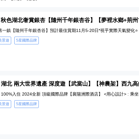
5 - 秋色湖北奢賞銀杏【隨州千年銀杏谷】【夢裡水鄉+荊
第一鎮【隨州千年銀杏谷】預計最佳賞期11月5-20日*視乎實際天氣變化⭐
美景遊
5星國際品牌
6 - 湖北 兩大世界遺產 深度遊【武當山】【神農架】西九
 100%入住 2024全新 頂級國際品牌【襄陽洲際酒店】 <用心設計> : 
美景遊
5星國際品牌