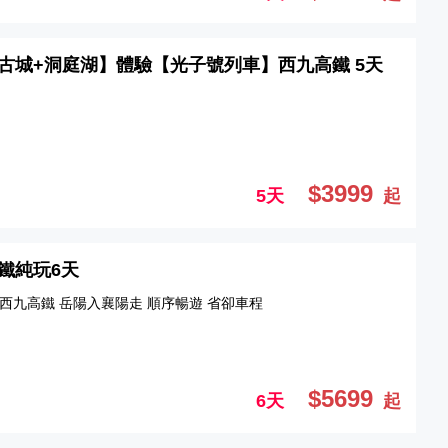
州古城+洞庭湖】體驗【光子號列車】西九高鐵 5天
$3999
5天
起
高鐵純玩6天
乘坐西九高鐵 岳陽入襄陽走 順序暢遊 省卻車程
$5699
6天
起