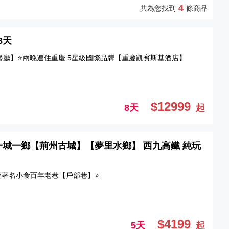
4
共為您找到
條商品
8天
餐廳】⭐兩晚連住重慶 5星級國際品牌【重慶凱賓斯基酒店】
$12999
8天
起
】一城一鄉【荊州古城】【夢里水鄉】 西九高鐵 純玩
漢著名小食百年老巷【戶部巷】⭐
$4199
5天
起