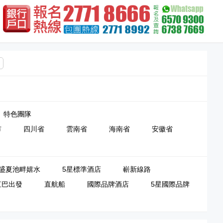
特色團隊
市
四川省
雲南省
海南省
安徽省
盛夏池畔嬉水
5星標準酒店
嶄新線路
直巴出發
直航船
國際品牌酒店
5星國際品牌