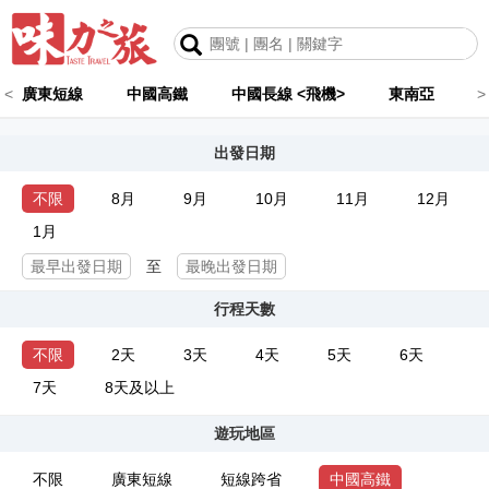
<
廣東短線
中國高鐵
中國長線 <飛機>
東南亞
>
出發日期
不限
8月
9月
10月
11月
12月
1月
至
行程天數
不限
2天
3天
4天
5天
6天
7天
8天及以上
遊玩地區
不限
廣東短線
短線跨省
中國高鐵