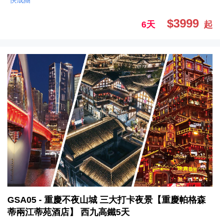
快成團
$3999
6天
起
GSA05 - 重慶不夜山城 三大打卡夜景【重慶帕格森
蒂兩江蒂苑酒店】 西九高鐵5天