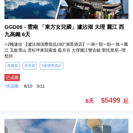
GGD06 - 雲南 「東方女兒國」瀘沽湖 大理 麗江 西
九高鐵 6天
⭐2晚連住 【瀘沽湖清塵壹品180°湖景酒店】一湖一院一卧一旭 ⭐麗
江 玉龍雪山 雲杉坪來回索道 藍月谷 大理麗江雙古鎮 聖托里尼--理
想邦
高鐵遊
美景遊
5星標準酒店
已成團
快成團
8/10
3/11
$5499
6天
起