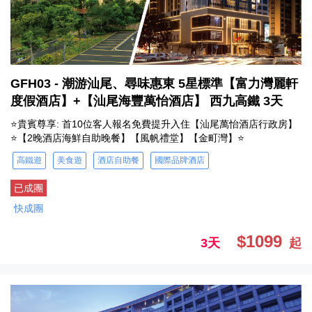
GFH03 - 潮游汕尾、尋味惠東 5星標準【富力灣麗軒
度假酒店】+【汕尾海豐萬怡酒店】 西九高鐵 3天
⭐貴賓尊享: 首10位客人報名免費提升入住【汕尾萬怡酒店行政房】
⭐【2晚酒店海鮮自助晚餐】【風帆禮堂】【金町灣】⭐
高鐵遊
美食遊
酒店自助餐
國際品牌酒店
已成團
快成團
$1099
3天
起