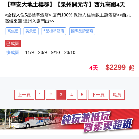
【華安大地土樓群】【泉州開元寺】西九高鐵4天
<全程入住5星標準酒店> 廈門100% 保證入住馬戲主題酒店<<西九
高鐵來回 漳州入廈門出>>
高鐵遊
美景遊
5星標準酒店
國際品牌酒店
已成團
快成團
11/9
23/9
9/10
23/10
$2299
4天
起
上一頁
1
2
3
4
5
下一頁
尾頁