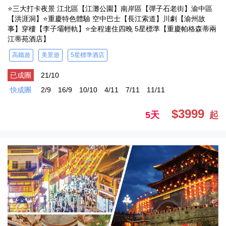
⭐三大打卡夜景 江北區【江灘公園】南岸區【彈子石老街】渝中區
【洪涯洞】⭐重慶特色體驗 空中巴士【長江索道】川劇【渝州故
事】穿樓【李子壩輕軌】⭐全程連住四晚 5星標準【重慶帕格森蒂兩
江蒂苑酒店】
高鐵遊
美景遊
5星標準酒店
已成團
21/10
快成團
2/9
16/9
10/10
4/11
7/11
11/11
$3999
5天
起