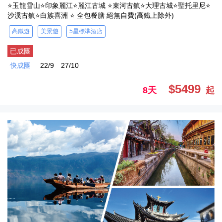
⭐玉龍雪山⭐印象麗江⭐麗江古城 ⭐束河古鎮⭐大理古城⭐聖托里尼⭐
沙溪古鎮⭐白族喜洲 ⭐ 全包餐膳 絕無自費(高鐵上除外)
高鐵遊
美景遊
5星標準酒店
已成團
快成團
22/9
27/10
$5499
8天
起