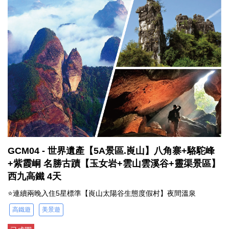
GCM04 - 世界遺產【5A景區.崀山】八角寨+駱駝峰
+紫霞峒 名勝古蹟【玉女岩+雲山雲溪谷+靈渠景區】
西九高鐵 4天
⭐連續兩晚入住5星標準【崀山太陽谷生態度假村】夜間溫泉
高鐵遊
美景遊