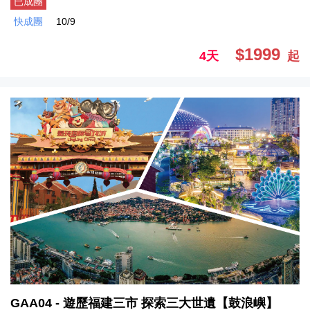
已成團
快成團
10/9
$1999
4天
起
GAA04 - 遊歷福建三市 探索三大世遺【鼓浪嶼】