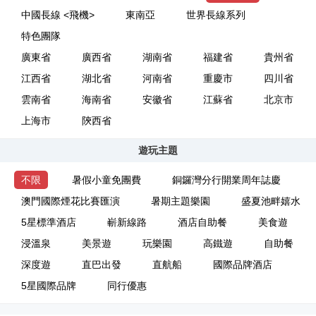
中國長線 <飛機>
東南亞
世界長線系列
特色團隊
廣東省
廣西省
湖南省
福建省
貴州省
江西省
湖北省
河南省
重慶市
四川省
雲南省
海南省
安徽省
江蘇省
北京市
上海市
陝西省
遊玩主題
不限
暑假小童免團費
銅鑼灣分行開業周年誌慶
澳門國際煙花比賽匯演
暑期主題樂園
盛夏池畔嬉水
5星標準酒店
嶄新線路
酒店自助餐
美食遊
浸溫泉
美景遊
玩樂園
高鐵遊
自助餐
深度遊
直巴出發
直航船
國際品牌酒店
5星國際品牌
同行優惠