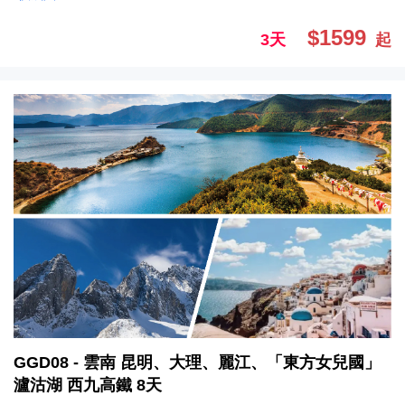
$1599
3天
起
GGD08 - 雲南 昆明、大理、麗江、「東方女兒國」
瀘沽湖 西九高鐵 8天