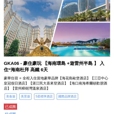
GKA06 - 豪住豪玩 【海南環島 +遊雷州半島 】 入
住“海南杜拜 高鐵 6天
豪華住宿 ⭐ 全程入住當地豪華品牌【海花島歐堡酒店】【三亞中心
皇冠假日酒店】【湛江民大喜來登酒店】【海口南海希爾頓歡朋酒
店】【雷州樟樹灣溫泉酒店】
美食遊
美景遊
5星標準酒店
國際品牌酒店
已成團