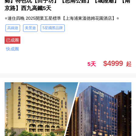
鄉】特色玩【田子坊】【思南公館】【城隍廟】【南
京路】西九高鐵5天
⭐連住四晚 2025開業五星標準【上海浦東溫德姆花園酒店】⭐
高鐵遊
美景遊
5星國際品牌
已成團
快成團
$4999
5天
起