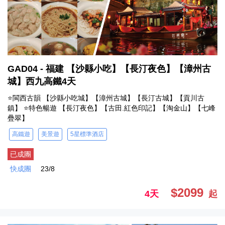
GAD04 - 福建 【沙縣小吃】【長汀夜色】【漳州古
城】西九高鐵4天
⭐閩西古韻 【沙縣小吃城】【漳州古城】【長汀古城】【貢川古
鎮】 ⭐特色暢遊 【長汀夜色】【古田.紅色印記】【淘金山】【七峰
疊翠】
高鐵遊
美景遊
5星標準酒店
已成團
快成團
23/8
$2099
4天
起