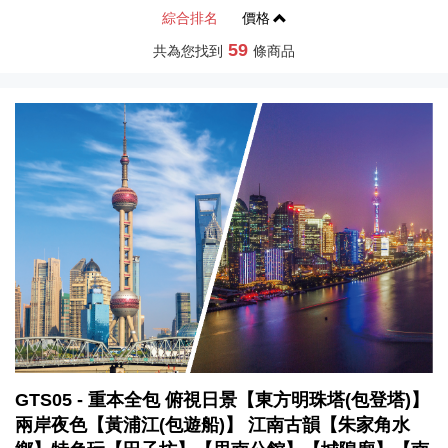
綜合排名
價格
59
共為您找到
條商品
GTS05 - 重本全包 俯視日景【東方明珠塔(包登塔)】
兩岸夜色【黃浦江(包遊船)】 江南古韻【朱家角水