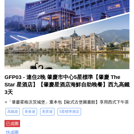
GFP03 - 連住2晚 肇慶市中心5星標準【肇慶 The
Star 星酒店】【肇慶星酒店海鮮自助晚餐】西九高鐵
3天
⭐「肇慶霍格沃茨城堡」重本包【歐式古堡圖書館】享用西式下午茶
高鐵遊
美食遊
美景遊
5星標準酒店
已成團
快成團